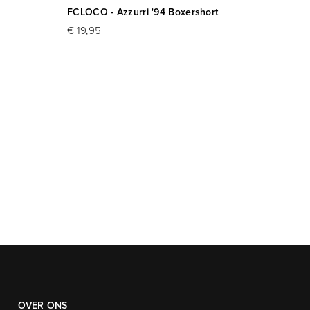
FCLOCO - Azzurri '94 Boxershort
FCLOCO
€ 19,95
€ 19,9
OVER ONS