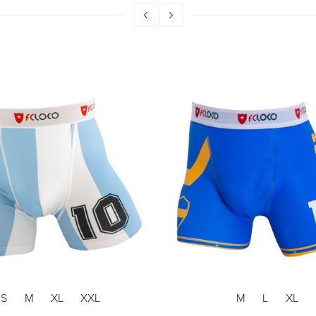
S
M
XL
XXL
M
L
XL