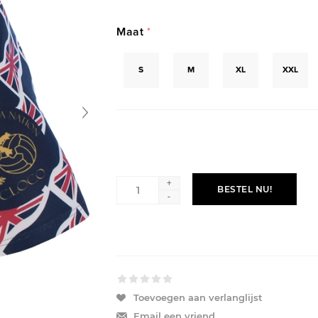
Maat
*
S
M
XL
XXL
+
BESTEL NU!
-
Toevoegen aan verlanglijst
Email een vriend