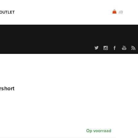
OUTLET
(0)
rshort
Op voorraad