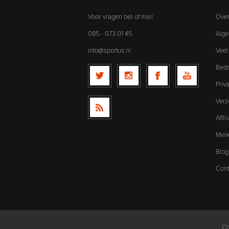
Voor vragen bel of mail
Over
085 - 073 01 45
Alg
info@sportus.nl
Veel
Bedr
Priv
Verz
Affi
Mer
Blog
Cont
Co