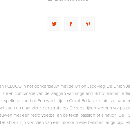
van FCLOCO in het donkerblauw met de Union Jack vlag. De Union Ja
ag is een combinatie van de vlaggen van Engeland, Schotland en Ierl
t spelletje voetbal. Een wedstrijd in Groot-Brittanie is niet zomaar 
e ontstaan en daar zijn ze erg trots op. De westrijden worden vol pa
leeuwen met een retro voetbal en de tekst: passion of a nation! D
 De shorts zijn voorzien van een mooie brede band en lange pijp. Ma