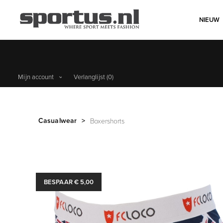
NIEUW
Mijn account
Verlanglijst
(0)
Casualwear
>
Boxershorts
BESPAAR € 5,00