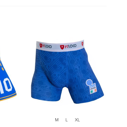
M
L
XL