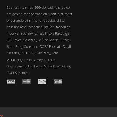
Sportus.nl is sinds 1999 dé leading shop op
het gebied van sportfashion. Sportus.nl levert
onder andere t-shirts, retro voetbalshirts,
trainingsjacks, schoenen, sokken, tassen en
meer van sportmerken als Nicola Racculgia,
FC Eleven, Golazzo!, Le Coq Sportif, Brunotti,
Bjorn Borg, Converse, COPA Football, Cruyff
Classics, FCLOCO, Fred Perry, John
Woodbridge, Robey, Meyba, Nike
Sportswear, Bukta, Puma, Score Draw, Quick,
TOFFS en meer.
ce