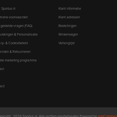
 Sportus.nl
Klant informatie
emene voorwaarden
Klant adressen
 gestelde vragen (FAQ)
Bestellingen
ukkingen & Personalisatie
Winkelwagen
acy- & Cookiebeleid
Verlanglijst
enden & Retourneren
liate marketing programma
ken
act
pyright ; 2026 Sportus.nl. Alle rechten voorbehouden
Powered by
nopCommer