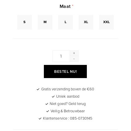
Maat
*
S
M
L
XL
XXL
+
-
BESTEL NU!
Gratis verzending boven de €60
Uniek aanbod
Niet goed? Geld terug
Veilig & Betrouwbaar
Klantenservice : 085-0730145