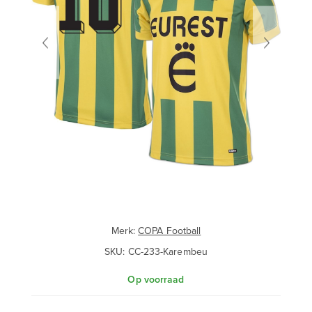
Merk:
COPA Football
SKU:
CC-233-Karembeu
Op voorraad