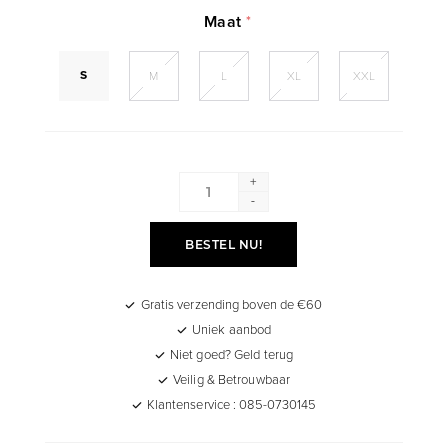
Maat
*
S
M
L
XL
XXL
+
-
BESTEL NU!
Gratis verzending boven de €60
Uniek aanbod
Niet goed? Geld terug
Veilig & Betrouwbaar
Klantenservice : 085-0730145