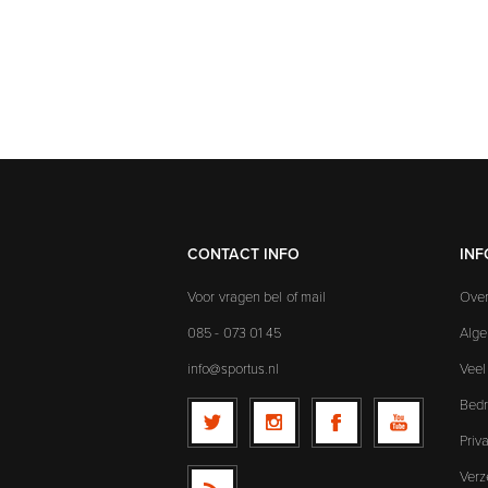
CONTACT INFO
INF
Voor vragen bel of mail
Over
085 - 073 01 45
Alg
info@sportus.nl
Veel
Bedr
Priv
Verz