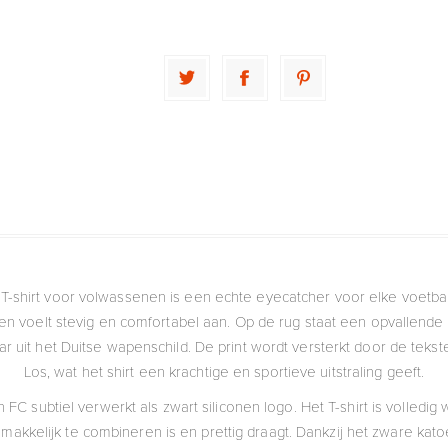
T-shirt voor volwassenen is een echte eyecatcher voor elke voetbal
n voelt stevig en comfortabel aan. Op de rug staat een opvallende e
aar uit het Duitse wapenschild. De print wordt versterkt door de t
Los, wat het shirt een krachtige en sportieve uitstraling geeft.
en FC subtiel verwerkt als zwart siliconen logo. Het T-shirt is volledi
kkelijk te combineren is en prettig draagt. Dankzij het zware kato