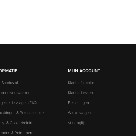
ORMATIE
MIJN ACCOUNT
 Sportus.nl
Klant informatie
emene voorwaarden
Klant adressen
 gestelde vragen (FAQ)
Bestellingen
ukkingen & Personalisatie
Winkelwagen
acy- & Cookiebeleid
Verlanglijst
enden & Retourneren