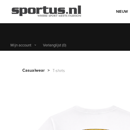
NIEUW
Mijn account
Verlanglijst
(0)
Casualwear
>
T-shirts