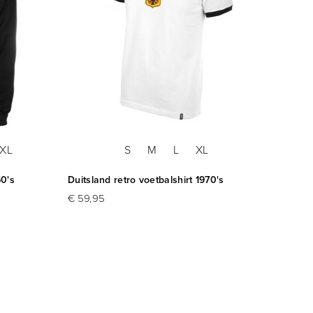
XL
S
M
L
XL
60's
Duitsland retro voetbalshirt 1970's
Duitsl
€ 59,95
€ 59,