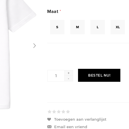
Maat
*
S
M
L
XL
+
BESTEL NU!
-
Toevoegen aan verlanglijst
Email een vriend