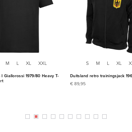
M
L
XL
XXL
S
M
L
XL
X
 I Giallorossi 1979/80 Heavy T-
Duitsland retro trainingsjack 19
rt
€ 89,95