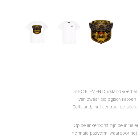
Dit FC ELEVEN Duitsland voetbal 
van zwaar biologisch katoen e
Duitsland, met centraal de adel
Op de linkerborst zijn de initial
normale pasvorm, waardoor het ma