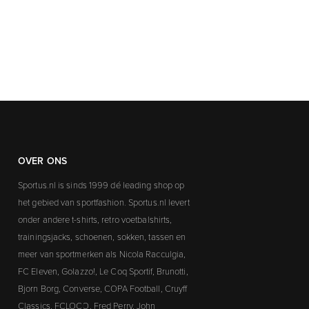
OVER ONS
Sportus.nl is sinds 1999 dé leading shop op
het gebied van sportfashion. Sportus.nl levert
onder andere t-shirts, retro voetbalshirts,
trainingsjacks, schoenen, sokken, tassen en
meer van sportmerken als Nicola Racculgia,
FC Eleven, Golazzo!, Le Coq Sportif, Brunotti,
Bjorn Borg, Converse, COPA Football, Cruyff
Classics, FCLOCO, Fred Perry, John