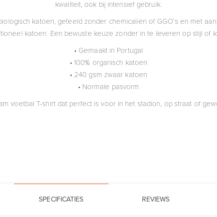
kwaliteit, ook bij intensief gebruik.
 biologisch katoen, geteeld zonder chemicaliën of GGO’s en met aanz
ioneel katoen. Een bewuste keuze zonder in te leveren op stijl of kw
• Gemaakt in Portugal
• 100% organisch katoen
• 240 gsm zwaar katoen
• Normale pasvorm
aam voetbal T-shirt dat perfect is voor in het stadion, op straat of g
SPECIFICATIES
REVIEWS