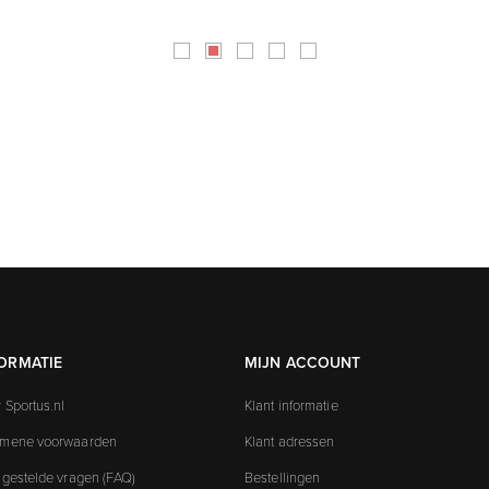
ORMATIE
MIJN ACCOUNT
 Sportus.nl
Klant informatie
emene voorwaarden
Klant adressen
 gestelde vragen (FAQ)
Bestellingen