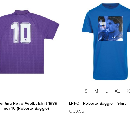
S
M
L
XL
X
entina Retro Voetbalshirt 1989-
LPFC - Roberto Baggio T-Shirt -
mmer 10 (Roberto Baggio)
€ 39,95