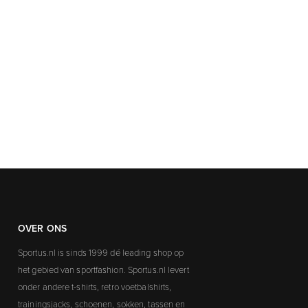
OVER ONS
Sportus.nl is sinds 1999 dé leading shop op
het gebied van sportfashion. Sportus.nl levert
onder andere t-shirts, retro voetbalshirts,
trainingsjacks, schoenen, sokken, tassen en