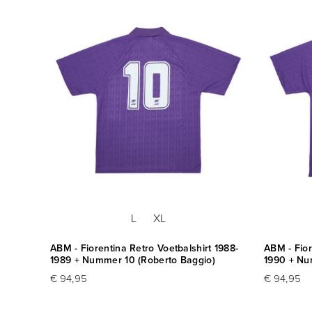
XL
L
XL
Baggio
ABM - Fiorentina Retro Voetbalshirt 1988-
ABM - Fior
1989 + Nummer 10 (Roberto Baggio)
1990 + Nu
€ 94,95
€ 94,95