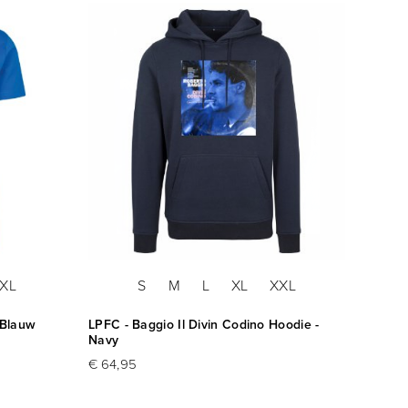
XL
S
M
L
XL
XXL
X
 Blauw
LPFC - Baggio Il Divin Codino Hoodie -
Italië
Navy
10 (Ph
€ 64,95
€ 79,