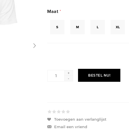
Maat
*
S
M
L
XL
+
BESTEL NU!
-
Toevoegen aan verlanglijst
Email een vriend