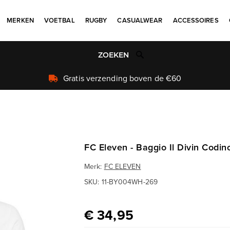
MERKEN
VOETBAL
RUGBY
CASUALWEAR
ACCESSOIRES
Uniek aanbod
FC Eleven - Baggio Il Divin Codino
Merk:
FC ELEVEN
SKU:
11-BY004WH-269
€ 34,95