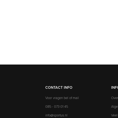
CONTACT INFO
INF
Voor vragen bel of mail
Over
085 - 073 01 45
Alg
info@sportus.nl
Veel