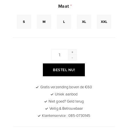
Maat
*
S
M
L
XL
XXL
+
-
BESTEL NU!
Gratis verzending boven de €60
Uniek aanbod
Niet goed? Geld terug
Veilig & Betrouwbaar
Klantenservice : 085-0730145