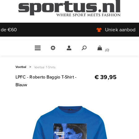
Uniek aanbod
(0)
Voetbal
>
Voetbal T-Shirts
€ 39,95
LPFC - Roberto Baggio T-Shirt -
Blauw