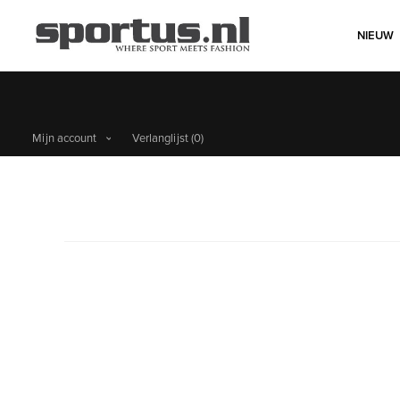
NIEUW
Mijn account
Verlanglijst
(0)