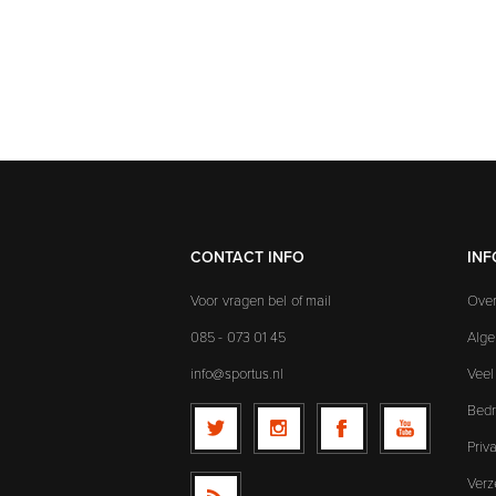
CONTACT INFO
INF
Voor vragen bel of mail
Over
085 - 073 01 45
Alg
info@sportus.nl
Veel
Bedr
Priv
Verz