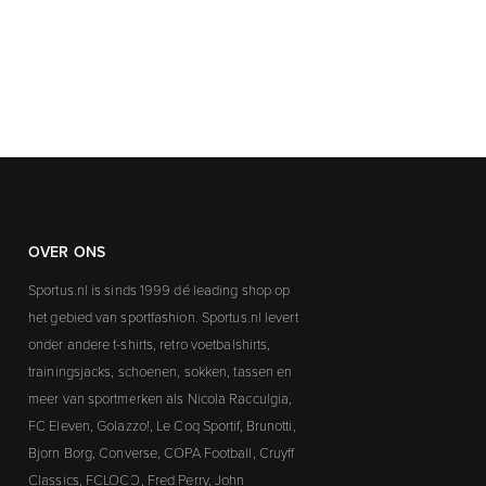
OVER ONS
Sportus.nl is sinds 1999 dé leading shop op
het gebied van sportfashion. Sportus.nl levert
onder andere t-shirts, retro voetbalshirts,
trainingsjacks, schoenen, sokken, tassen en
meer van sportmerken als Nicola Racculgia,
FC Eleven, Golazzo!, Le Coq Sportif, Brunotti,
Bjorn Borg, Converse, COPA Football, Cruyff
Classics, FCLOCO, Fred Perry, John