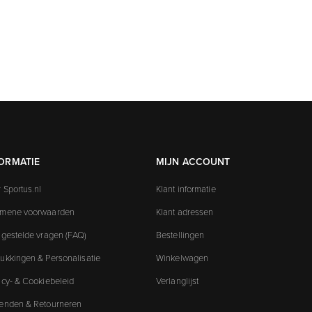
ORMATIE
MIJN ACCOUNT
 Sportus.nl
Klant informatie
emene voorwaarden
Klant adressen
 gestelde vragen (FAQ)
Bestellingen
ukkingen & Personalisatie
Winkelwagen
acy- & Cookiebeleid
Verlanglijst
enden & Retourneren