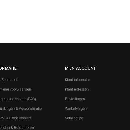
ORMATIE
MIJN ACCOUNT
 Sportus.nl
Klant informatie
emene voorwaarden
Klant adressen
 gestelde vragen (FAQ)
Bestellingen
ukkingen & Personalisatie
Winkelwagen
acy- & Cookiebeleid
Verlanglijst
enden & Retourneren