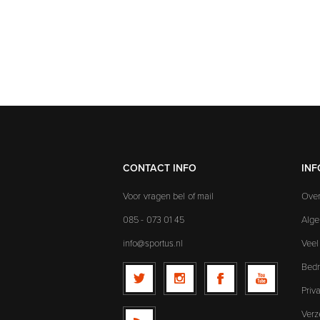
CONTACT INFO
INF
Voor vragen bel of mail
Over
085 - 073 01 45
Alg
info@sportus.nl
Veel
Bedr
Priv
Verz