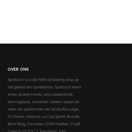
OVER ONS
Sportus.nl is sinds 1999 dé leading shop op
het gebied van sportfashion. Sportus.nl levert
onder andere t-shirts, retro voetbalshirts,
trainingsjacks, schoenen, sokken, tassen en
meer van sportmerken als Nicola Racculgia,
FC Eleven, Golazzo!, Le Coq Sportif, Brunotti,
Bjorn Borg, Converse, COPA Football, Cruyff
Classics, FCLOCO, Fred Perry, John