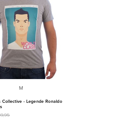
M
 Collective - Legende Ronaldo
js
39,95