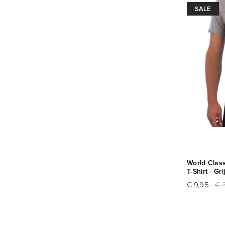
SALE
World Class
T-Shirt - Gri
€ 9,95
€ 