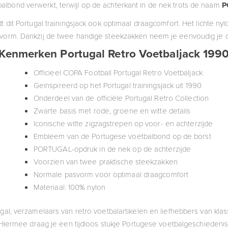
albond verwerkt, terwijl op de achterkant in de nek trots de naam
P
t dit Portugal trainingsjack ook optimaal draagcomfort. Het lichte ny
vorm. Dankzij de twee handige steekzakken neem je eenvoudig je
Kenmerken Portugal Retro Voetbaljack 199
Officieel COPA Football Portugal Retro Voetbaljack
Geïnspireerd op het Portugal trainingsjack uit 1990
Onderdeel van de officiële Portugal Retro Collection
Zwarte basis met rode, groene en witte details
Iconische witte zigzagstrepen op voor- en achterzijde
Embleem van de Portugese voetbalbond op de borst
PORTUGAL-opdruk in de nek op de achterzijde
Voorzien van twee praktische steekzakken
Normale pasvorm voor optimaal draagcomfort
Materiaal: 100% nylon
gal, verzamelaars van retro voetbalartikelen en liefhebbers van klass
Hiermee draag je een tijdloos stukje Portugese voetbalgeschiedenis