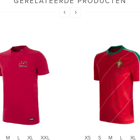
GERELATEERDE PRODUCTEN
M
L
XL
XXL
XS
S
M
L
XL