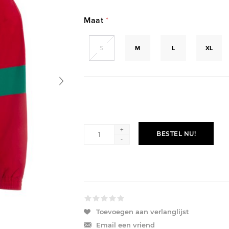
Maat
*
S
M
L
XL
+
BESTEL NU!
-
Toevoegen aan verlanglijst
Email een vriend