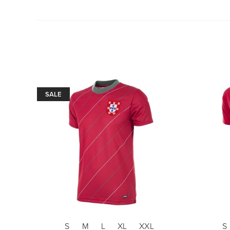
SALE
S
M
L
XL
XXL
S