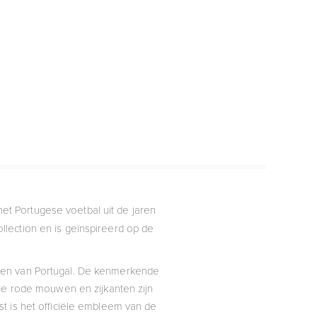
het Portugese voetbal uit de jaren
ollection en is geïnspireerd op de
euren van Portugal. De kenmerkende
 De rode mouwen en zijkanten zijn
t is het officiële embleem van de