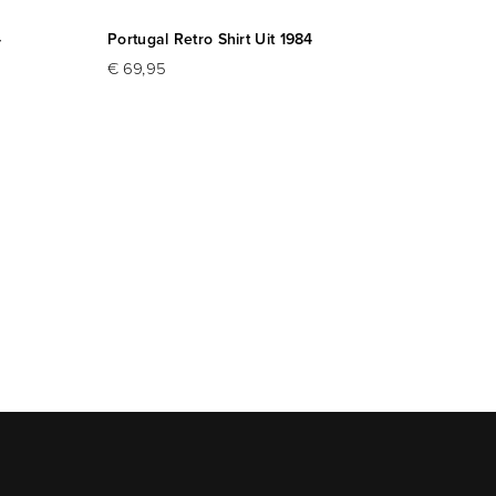
4
Portugal Retro Shirt Uit 1984
Portug
€ 69,95
€ 69,