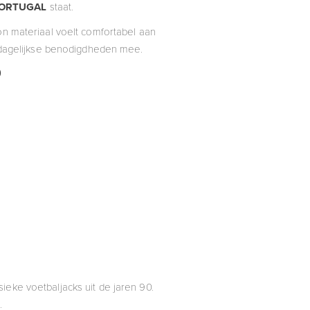
ORTUGAL
staat.
lon materiaal voelt comfortabel aan
 dagelijkse benodigdheden mee.
0
ieke voetbaljacks uit de jaren 90.
.