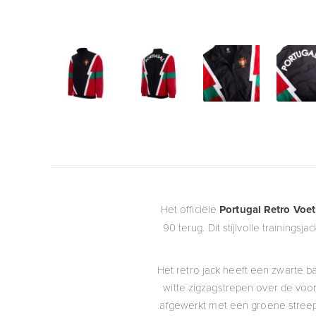
Het officiële
Portugal Retro Voet
90 terug. Dit stijlvolle training
Het retro jack heeft een zwarte b
witte zigzagstrepen over de voor
afgewerkt met een groene streep,