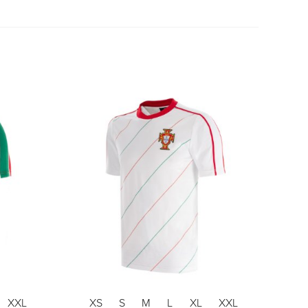
XXL
XS
S
M
L
XL
XXL