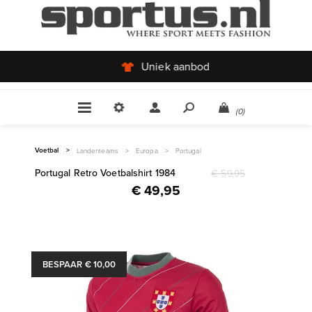
Uniek aanbod
(0)
Voetbal
>
Landenteams
>
Europa
>
Portugal
Portugal Retro Voetbalshirt 1984
€ 59,95
€ 49,95
BESPAAR € 10,00