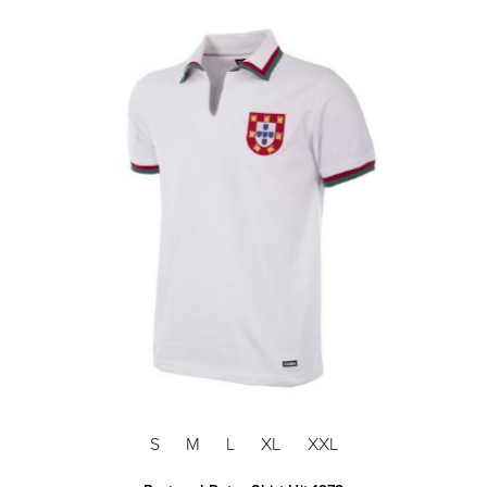
S
M
L
XL
XXL