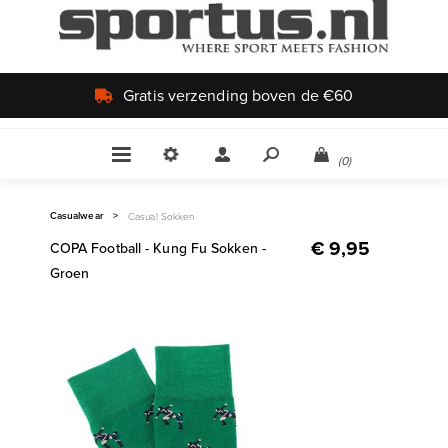
Uniek aanbod
(0)
Casualwear
>
Casual Sokken
€ 9,95
COPA Football - Kung Fu Sokken -
Groen