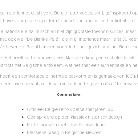
lhistorie met dit stijlvolle België retro voetbalshirt, geïnspireerd op
-have voor elke supporter die houdt van traditie, authenticiteit en ti
he nationale elftal misschien niet zijn grootste toernooisucces, maa
st, ook wel “De Blanke Pelé”, die in 81 interlands maar liefst 30 k
Verheyen en Raoul Lambert vormde hij het gezicht van het Belgische v
ie. Het heeft korte mouwen, een klassieke kraag en subtiele details 
jkt trots het Belgische embleem, wat het shirt een authentieke en her
A heeft een comfortabele, normale pasvorm en is gemaakt van 100
n een luxe cadeaubox, ideaal om cadeau te geven of zelf te bewaren
Kenmerken:
Officieel België retro voetbalshirt jaren ’60
Geïnspireerd op een klassiek historisch design
Korte mouwen met stijlvolle afwerking
Klassieke kraag in Belgische kleuren