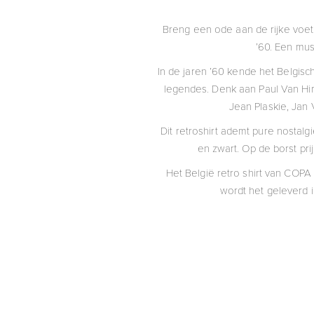
Breng een ode aan de rijke voetba
’60. Een must
In de jaren ’60 kende het Belgisc
legendes. Denk aan Paul Van Him
Jean Plaskie, Jan 
Dit retroshirt ademt pure nostalg
en zwart. Op de borst pri
Het België retro shirt van COP
wordt het geleverd i