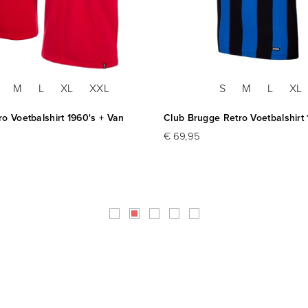
M
L
XL
XXL
S
M
L
XL
ro Voetbalshirt 1960's + Van
Club Brugge Retro Voetbalshirt 
€ 69,95