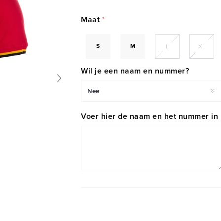
Maat
*
S
M
L
XL
Wil je een naam en nummer?
Voer hier de naam en het nummer in