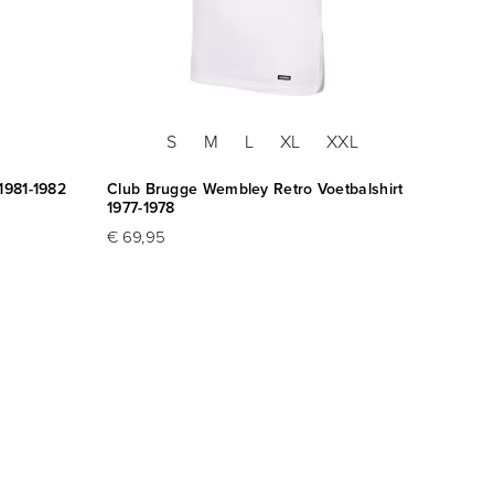
S
M
L
XL
XXL
1981-1982
Club Brugge Wembley Retro Voetbalshirt
Belgie 
1977-1978
€ 59,
€ 69,95