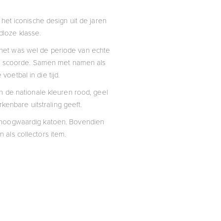
 het iconische design uit de jaren
jdloze klasse.
r het was wel de periode van echte
eer scoorde. Samen met namen als
oetbal in die tijd.
in de nationale kleuren rood, geel
kenbare uitstraling geeft.
% hoogwaardig katoen. Bovendien
 als collectors item.