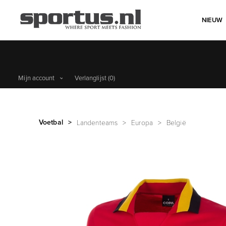
NIEUW
Mijn account
Verlanglijst
(0)
Voetbal
>
Landenteams
>
Europa
>
België