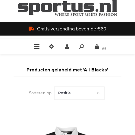
€60
Uniek aanbod
(0)
Producten gelabeld met 'All Blacks'
Sorteren op