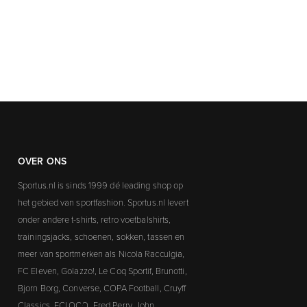
OVER ONS
Sportus.nl is sinds 1999 dé leading shop op
het gebied van sportfashion. Sportus.nl levert
onder andere t-shirts, retro voetbalshirts,
trainingsjacks, schoenen, sokken, tassen en
meer van sportmerken als Nicola Racculgia,
FC Eleven, Golazzo!, Le Coq Sportif, Brunotti,
Bjorn Borg, Converse, COPA Football, Cruyff
Classics, FCLOCO, Fred Perry, John