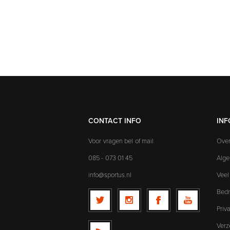
CONTACT INFO
INF
Voor vragen bel of mail
Over
085 - 073 01 45
Alg
info@sportus.nl
Veel
Bedr
Priv
Verz