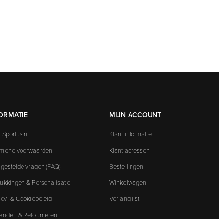
ORMATIE
MIJN ACCOUNT
 Sportus.nl
Klant informatie
emene voorwaarden
Klant adressen
 gestelde vragen (FAQ)
Bestellingen
ukkingen & Personalisatie
Winkelwagen
acy- & Cookiebeleid
Verlanglijst
enden & Retourneren