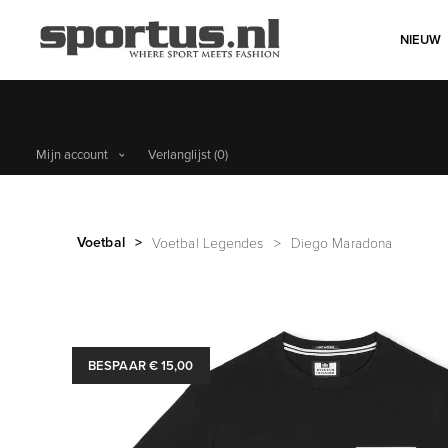
NIEUW
Mijn account
Verlanglijst
(0)
Voetbal
>
Voetbal Legendes
>
Diego Maradona
BESPAAR € 15,00