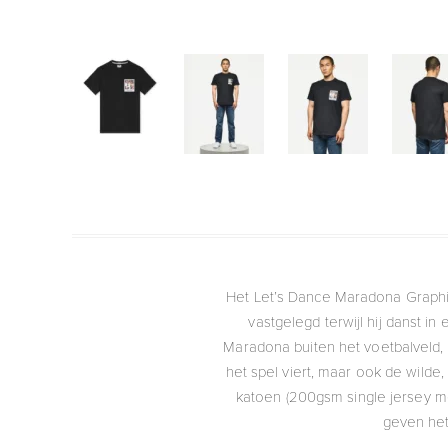
Het Let’s Dance Maradona Graphi
vastgelegd terwijl hij danst i
Maradona buiten het voetbalveld, 
het spel viert, maar ook de wilde,
katoen (200gsm single jersey met
geven het