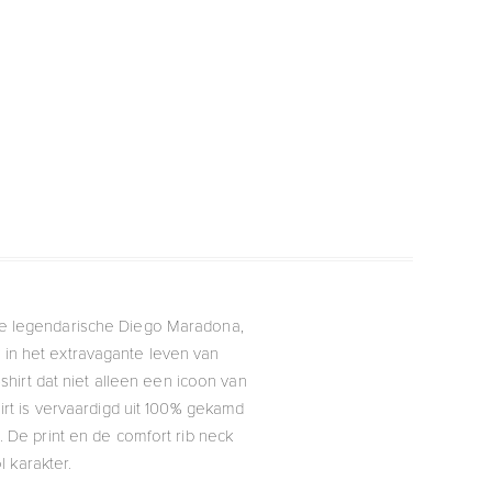
de legendarische Diego Maradona,
k in het extravagante leven van
hirt dat niet alleen een icoon van
hirt is vervaardigd uit 100% gekamd
. De print en de comfort rib neck
 karakter.