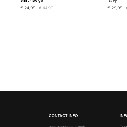
Shirt - Beige
Navy
€ 24,95
€ 44,95
€ 29,95
CONTACT INFO
INF
Voor vragen bel of mail
Over