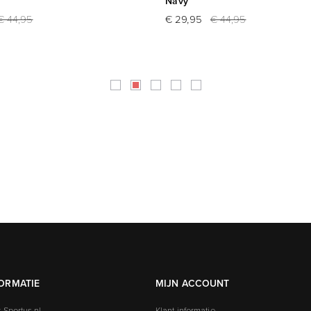
Navy
€ 44,95
€ 29,95
€ 44,95
ORMATIE
MIJN ACCOUNT
 Sportus.nl
Klant informatie