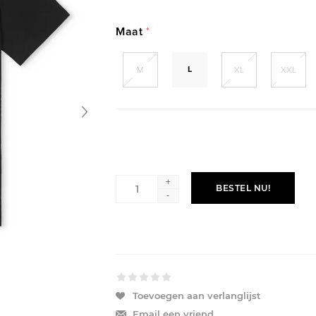
Maat
*
L
M
XL
XXL
+
BESTEL NU!
-
Toevoegen aan verlanglijst
Email een vriend