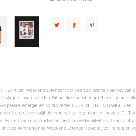
c T-Shirt van Weekend Offender toont een zeldzame Polaroid van 
n een Argentijnse nachtclub. Dit unieke snapshot geeft een intieme bli
vol passie, energie en controverse. FUCK OFF! LET'S DANCE! Een T-s
 ongefilterde levensstijl die hem net zo legendarisch maakte. Dit T-s
 twisted yarn constructie) en biedt zowel kwaliteit als draagcomfort
 shirt de kenmerkende Weekend Offender look: stijlvol, rebels en vol