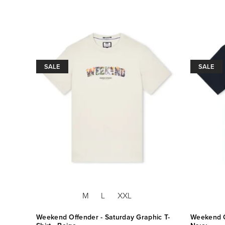
SALE
SALE
M
L
XXL
 T-
Weekend Offender - Saturday Graphic T-
Weekend Of