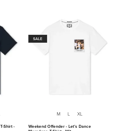
SALE
SAL
L
M
L
XL
-Shirt -
Weekend Offender - Let's Dance
Weeken