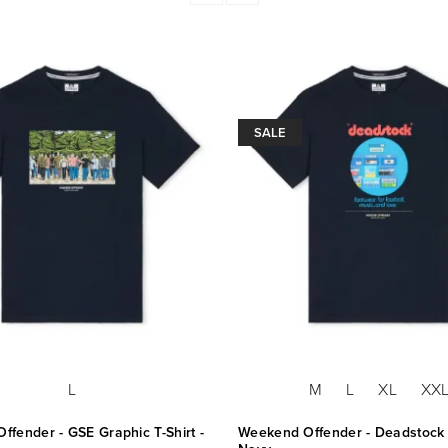
SALE
L
M
L
XL
XX
fender - GSE Graphic T-Shirt -
Weekend Offender - Deadstock T