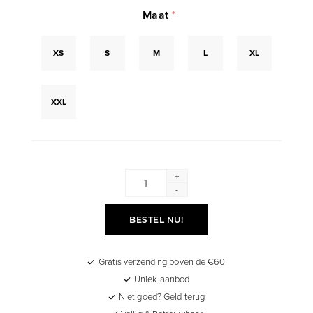
Maat
*
XS
S
M
L
XL
XXL
+
-
BESTEL NU!
Gratis verzending boven de €60
Uniek aanbod
Niet goed? Geld terug