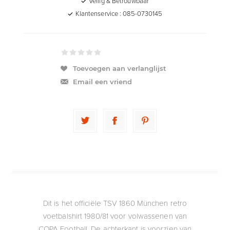
Veilig & Betrouwbaar
Klantenservice : 085-0730145
Toevoegen aan verlanglijst
Email een vriend
Dit is het officiële TSV 1860 München retro
voetbalshirt 1980/81 voor volwassenen van
COPA Football. De achterkant is voorzien van