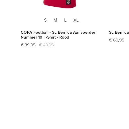
S
M
L
XL
COPA Football - SL Benfica Aanvoerder
SL Benfica
Nummer 10 T-Shirt - Rood
€ 69,95
€ 39,95
€ 49,95