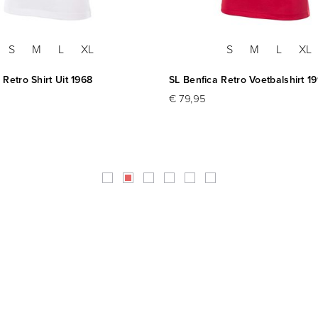
S
M
L
XL
S
M
L
XL
 Retro Shirt Uit 1968
SL Benfica Retro Voetbalshirt 1
€ 79,95