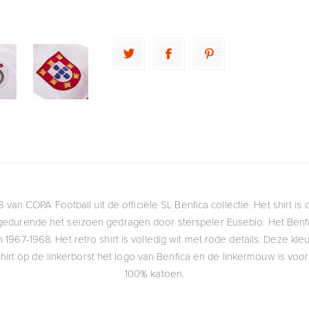
8 van COPA Football uit de officiële SL Benfica collectie. Het shirt i
durende het seizoen gedragen door sterspeler Eusebio. Het Benfic
en 1967-1968. Het retro shirt is volledig wit met rode details. Deze k
shirt op de linkerborst het logo van Benfica en de linkermouw is voo
100% katoen.