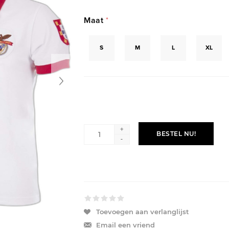
Maat
*
S
M
L
XL
+
BESTEL NU!
-
Toevoegen aan verlanglijst
Email een vriend