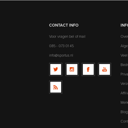
CONTACT INFO
INF
Voor vragen bel of mail
Over
085 - 073 01 45
Alg
info@sportus.nl
Veel
Bedr
Priv
Verz
Affi
Mer
Blog
Cont