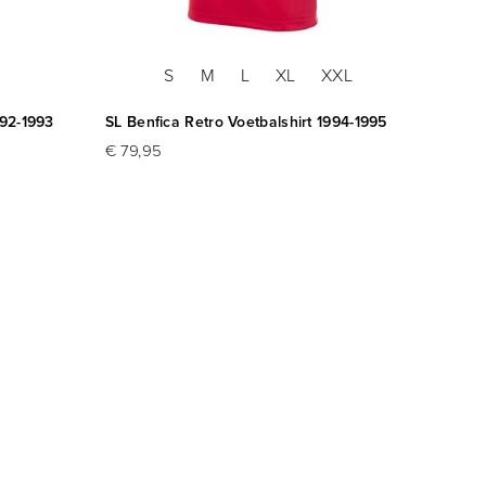
S
M
L
XL
XXL
992-1993
SL Benfica Retro Voetbalshirt 1994-1995
SL Ben
Canigg
€ 79,95
€ 94,