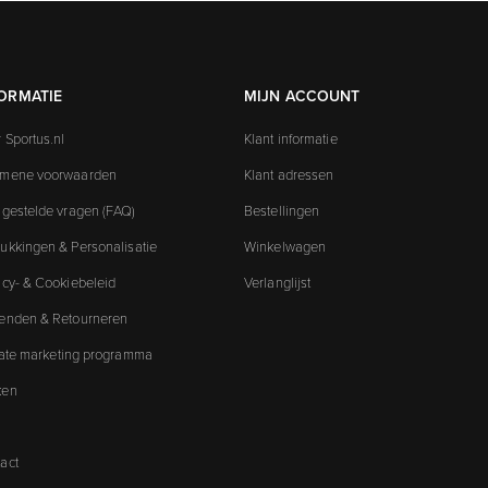
ORMATIE
MIJN ACCOUNT
 Sportus.nl
Klant informatie
emene voorwaarden
Klant adressen
 gestelde vragen (FAQ)
Bestellingen
ukkingen & Personalisatie
Winkelwagen
acy- & Cookiebeleid
Verlanglijst
enden & Retourneren
liate marketing programma
ken
act