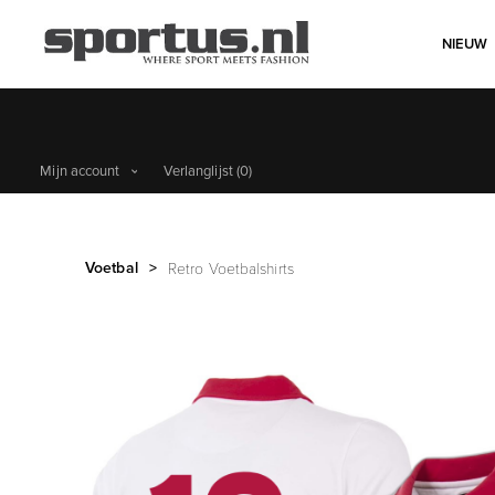
NIEUW
Mijn account
Verlanglijst
(0)
Voetbal
>
Retro Voetbalshirts