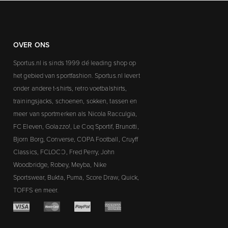
OVER ONS
Sportus.nl is sinds 1999 dé leading shop op
het gebied van sportfashion. Sportus.nl levert
onder andere t-shirts, retro voetbalshirts,
trainingsjacks, schoenen, sokken, tassen en
meer van sportmerken als Nicola Racculgia,
FC Eleven, Golazzo!, Le Coq Sportif, Brunotti,
Bjorn Borg, Converse, COPA Football, Cruyff
Classics, FCLOCO, Fred Perry, John
Woodbridge, Robey, Meyba, Nike
Sportswear, Bukta, Puma, Score Draw, Quick,
TOFFS en meer.