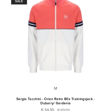
SALE
M
k -
Sergio Tacchini - Orion Retro 80s Trainingsjack -
Dubarry/ Gardenia
€ 54,95
€ 89,95