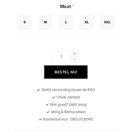
Maat
*
S
M
L
XL
XXL
+
-
BESTEL NU!
Gratis verzending boven de €60
Uniek aanbod
Niet goed? Geld terug
Veilig & Betrouwbaar
Klantenservice : 085-0730145