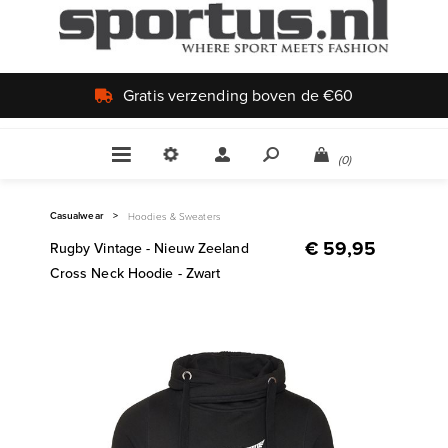
Gratis verzending boven de €60
(0)
Casualwear
>
Hoodies & Sweaters
€ 59,95
Rugby Vintage - Nieuw Zeeland
Cross Neck Hoodie - Zwart