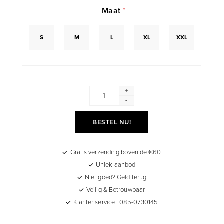
Maat
*
S
M
L
XL
XXL
+
-
BESTEL NU!
Gratis verzending boven de €60
Uniek aanbod
Niet goed? Geld terug
Veilig & Betrouwbaar
Klantenservice : 085-0730145