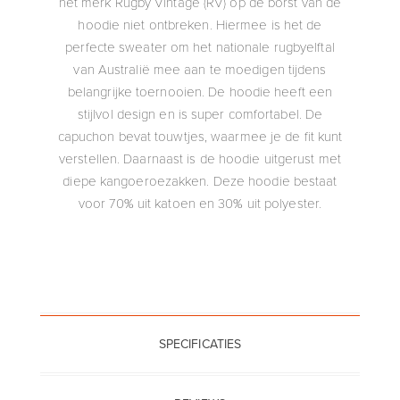
het merk Rugby Vintage (RV) op de borst van de
hoodie niet ontbreken. Hiermee is het de
perfecte sweater om het nationale rugbyelftal
van Australië mee aan te moedigen tijdens
belangrijke toernooien. De hoodie heeft een
stijlvol design en is super comfortabel. De
capuchon bevat touwtjes, waarmee je de fit kunt
verstellen. Daarnaast is de hoodie uitgerust met
diepe kangoeroezakken. Deze hoodie bestaat
voor 70% uit katoen en 30% uit polyester.
SPECIFICATIES