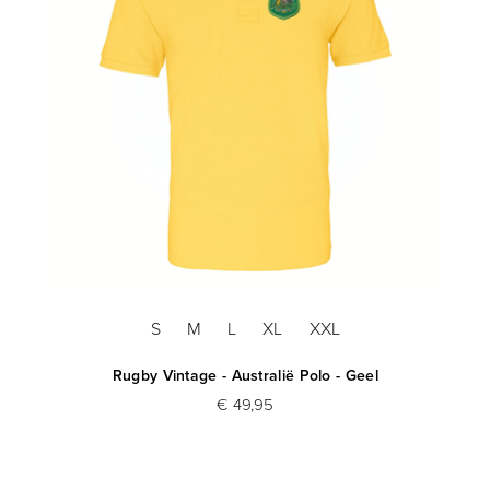
S
M
L
XL
XXL
Rugby Vintage - Australië Polo - Geel
R
€ 49,95