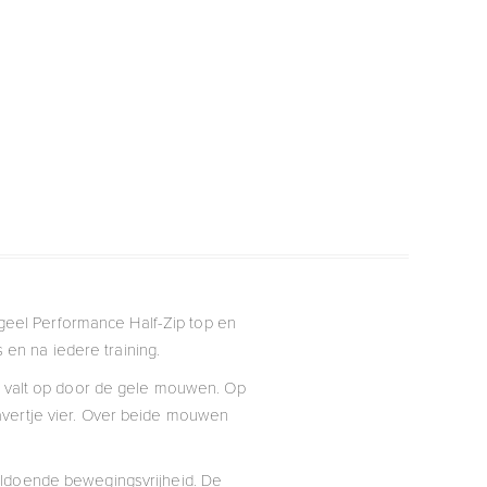
geel Performance Half-Zip top en
 en na iedere training.
en valt op door de gele mouwen. Op
avertje vier. Over beide mouwen
oldoende bewegingsvrijheid. De