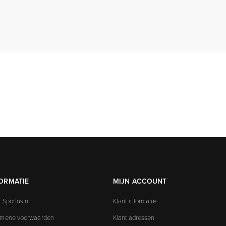
ORMATIE
MIJN ACCOUNT
 Sportus.nl
Klant informatie
emene voorwaarden
Klant adressen