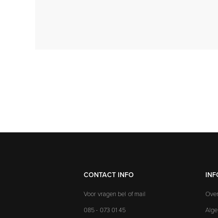
CONTACT INFO
INF
Voor vragen bel of mail
Over
085 - 073 01 45
Alg