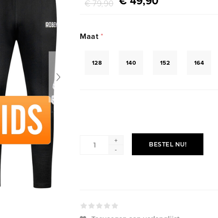
€ 49,90
€ 79,90
Maat
*
128
140
152
164
+
BESTEL NU!
-