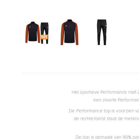
Het sportieve Performance Half-
een zwarte Performance
De Performance top is voorzien va
de rechterborst staat de merkn
De top is gemaakt van 90% pol