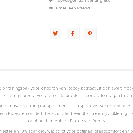
Toevoegen aan verlanglijst
Email een vriend
Zip trainingspak voor kinderen van Robey bestaat uit een zwart met 
 trainingsbroek. Het jack en de broek zijn perfect te dragen tijdens
n een 1/4 ritssluiting tot op de borst. De top is overwegend zwart 
aam Robey en op de linkerschouder bevindt zich een goudkleurig kl
loopt het herkenbare R-logo van Robey.
yester en 10% spandex, wat zorgt voor optimaal draagcomfort en v