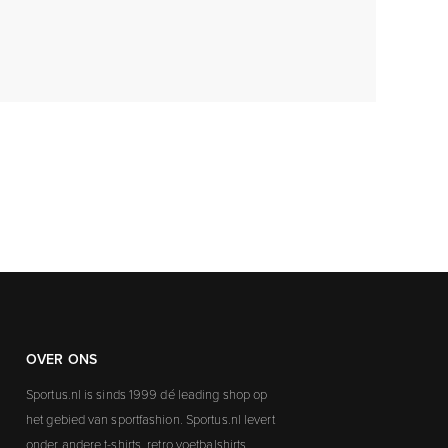
OVER ONS
Sportus.nl is sinds 1999 dé leading shop op
het gebied van sportfashion. Sportus.nl levert
onder andere t-shirts, retro voetbalshirts,