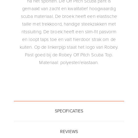
na het sporten. De Off Pitch Scuba pant is
gemaakt van zacht en kwalitatief hoogwaardig
scuba materiaal. De broek heeft een elastische
taille met trekkoord, handige steekzakken met
ritssluiting. De broek heeft een slim-fit pasvorm
en loopt taps toe en valt hierdoor strak om de
kuiten. Op de linkerpijp staat het logo van Robey.
Past goed bij de Robey Off Pitch Scuba Top.
Materiaal: polyester/elastaan.
SPECIFICATIES
REVIEWS