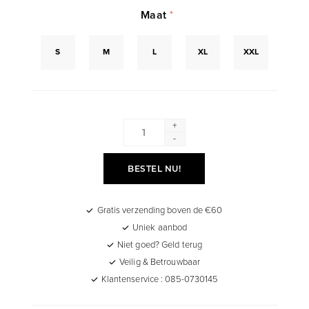
Maat
*
S
M
L
XL
XXL
+
-
BESTEL NU!
Gratis verzending boven de €60
Uniek aanbod
Niet goed? Geld terug
Veilig & Betrouwbaar
Klantenservice : 085-0730145