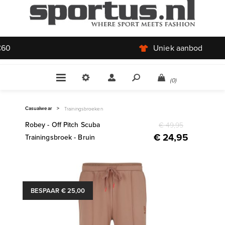
Uniek aanbod
(0)
Casualwear
>
Trainingsbroeken
Robey - Off Pitch Scuba
€ 49,95
€ 24,95
Trainingsbroek - Bruin
BESPAAR € 25,00