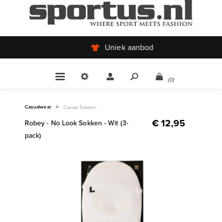
Uniek aanbod
(0)
Casualwear
>
Casual Sokken
€ 12,95
Robey - No Look Sokken - Wit (3-
pack)