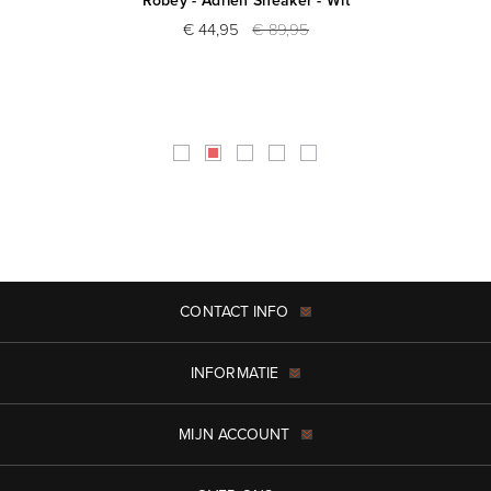
Robey - Adrien Sneaker - Wit
C
€ 44,95
€ 89,95
CONTACT INFO
INFORMATIE
MIJN ACCOUNT