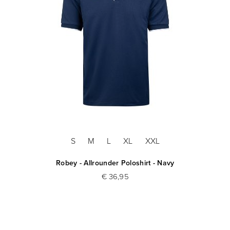
S
M
L
XL
XXL
Robey - Allrounder Poloshirt - Navy
€ 36,95