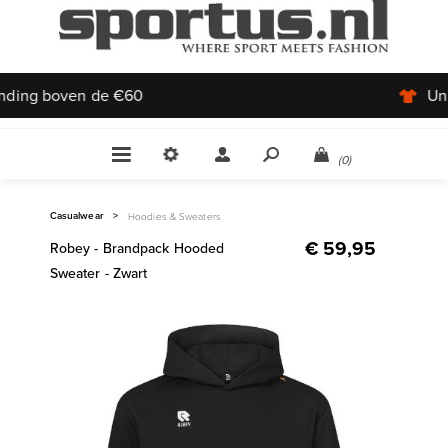
Uniek aanbod
(0)
Casualwear
>
Hoodies & Sweaters
€ 59,95
Robey - Brandpack Hooded
Sweater - Zwart