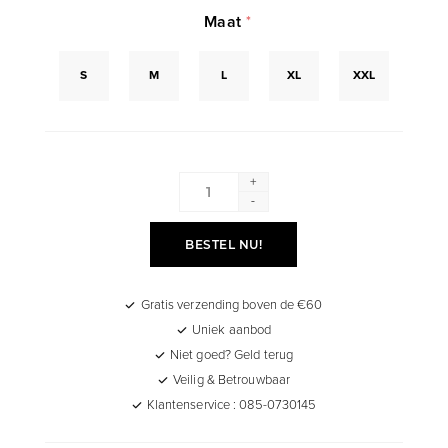
Maat
*
S
M
L
XL
XXL
+
-
BESTEL NU!
Gratis verzending boven de €60
Uniek aanbod
Niet goed? Geld terug
Veilig & Betrouwbaar
Klantenservice : 085-0730145