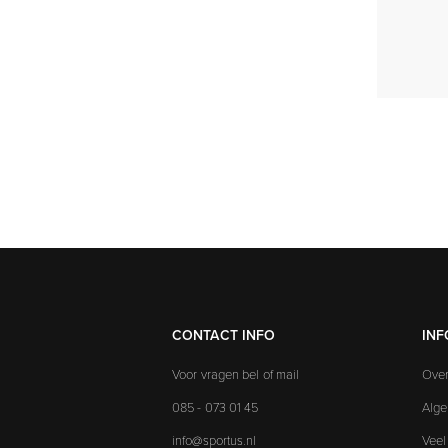
CONTACT INFO
INF
Voor vragen bel of mail
Over
085 - 073 01 45
Alg
info@sportus.nl
Veel