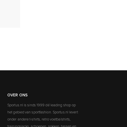
OVER ONS
Sportus.nl is sinds 1999 dé leading shop op
het gebied van sportfashion. Sportus.nl levert
onder andere t-shirts, retro voetbalshirts,
trainingsjacks, schoenen, sokken, tassen en