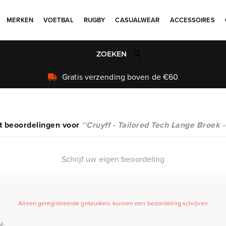
MERKEN
VOETBAL
RUGBY
CASUALWEAR
ACCESSOIRES
Uniek aanbod
t beoordelingen voor
Cruyff - Tailored Tech Lange Broek 
Schrijf uw eigen beoordeling
Alleen geregistreerde gebruikers kunnen een beoordeling schrijven
l: