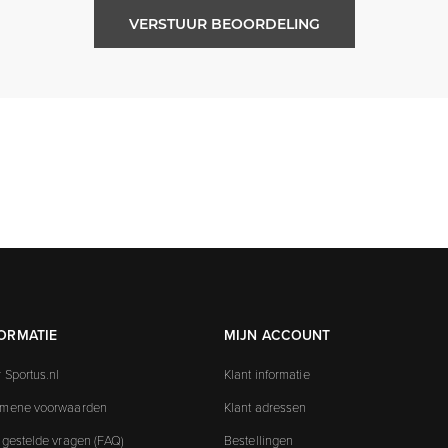
VERSTUUR BEOORDELING
ORMATIE
MIJN ACCOUNT
 Sportus.nl
Klant informatie
emene voorwaarden
Klant adressen
 gestelde vragen (FAQ)
Bestellingen