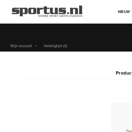
NIEUW
Mijn account
Verlanglijst
(0)
Produc
Tite