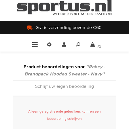
€60
Uniek aanbod
(0)
Product beoordelingen voor
Robey -
Brandpack Hooded Sweater - Navy
Schrijf uw eigen beoordeling
Alleen geregistreerde gebruikers kunnen een
beoordeling schrijven