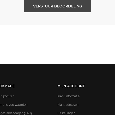
VERSTUUR BEOORDELING
ORMATIE
MIJN ACCOUNT
 Sportus.nl
Klant informatie
emene voorwaarden
Klant adressen
 gestelde vragen (FAQ)
Bestellingen