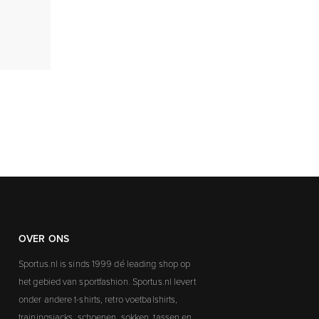
OVER ONS
Sportus.nl is sinds 1999 dé leading shop op
het gebied van sportfashion. Sportus.nl levert
onder andere t-shirts, retro voetbalshirts,
trainingsjacks, schoenen, sokken, tassen en