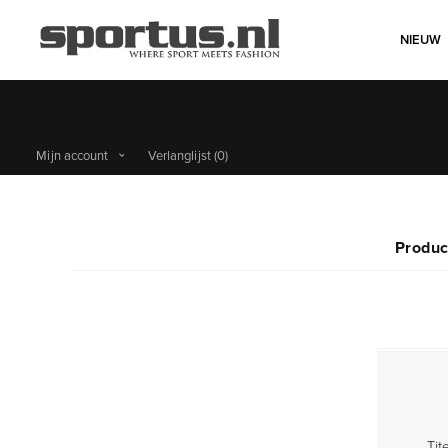
NIEUW
Mijn account
Verlanglijst
(0)
Produc
Tite