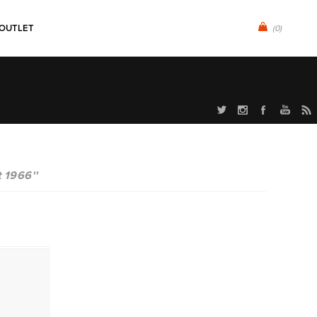
OUTLET
(0)
Uniek aanbod
t 1966