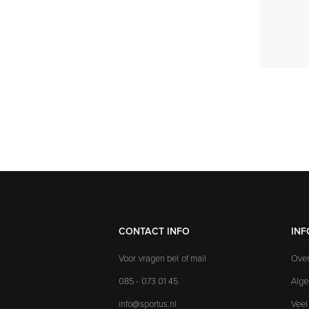
CONTACT INFO
INF
Voor vragen bel of mail
Over
085 - 073 01 45
Alg
info@sportus.nl
Veel