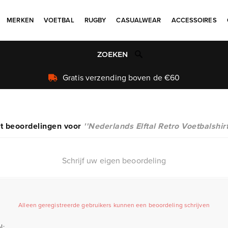
MERKEN
VOETBAL
RUGBY
CASUALWEAR
ACCESSOIRES
t beoordelingen voor
Nederlands Elftal Retro Voetbalshir
Schrijf uw eigen beoordeling
Alleen geregistreerde gebruikers kunnen een beoordeling schrijven
l: