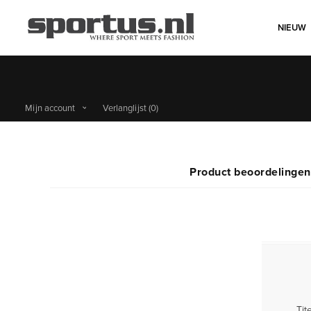
NIEUW
Mijn account
Verlanglijst
(0)
Product beoordelinge
Tite