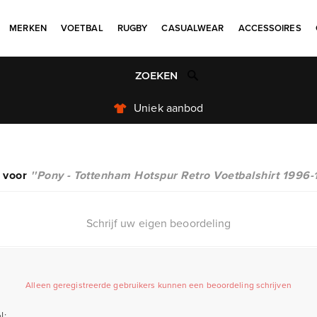
MERKEN
VOETBAL
RUGBY
CASUALWEAR
ACCESSOIRES
Uniek aanbod
n voor
Pony - Tottenham Hotspur Retro Voetbalshirt 199
Schrijf uw eigen beoordeling
Alleen geregistreerde gebruikers kunnen een beoordeling schrijven
l: