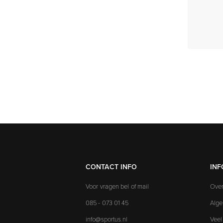
CONTACT INFO
INF
Voor vragen bel of mail
Over
085 - 073 01 45
Alg
info@sportus.nl
Veel