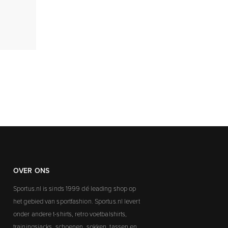
OVER ONS
Sportus.nl is sinds 1999 dé leading shop op
het gebied van sportfashion. Sportus.nl levert
onder andere t-shirts, retro voetbalshirts,
trainingsjacks, schoenen, sokken, tassen en