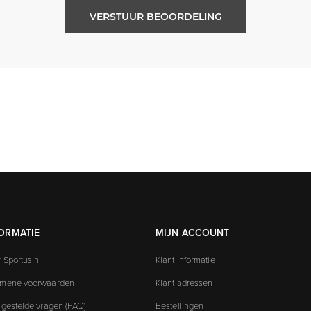
VERSTUUR BEOORDELING
ORMATIE
MIJN ACCOUNT
 Sportus.nl
Klant informatie
emene voorwaarden
Klant adressen
 gestelde vragen (FAQ)
Bestellingen