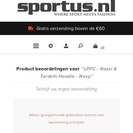
n de €60
Uniek aanbod
(0)
Product beoordelingen voor
LPFC - Rossi &
Tardelli Hoodie - Navy
Schrijf uw eigen beoordeling
Alleen geregistreerde gebruikers kunnen een
beoordeling schrijven