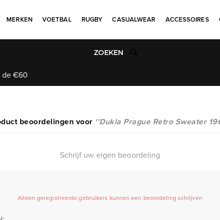
MERKEN
VOETBAL
RUGBY
CASUALWEAR
ACCESSOIRES
Uniek aanbod
oduct beoordelingen voor
Dukla Prague Retro Sweater 19
Schrijf uw eigen beoordeling
Alleen geregistreerde gebruikers kunnen een beoordeling schrijven
l: