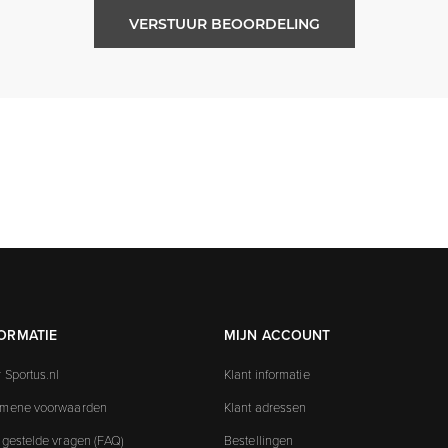
VERSTUUR BEOORDELING
ORMATIE
MIJN ACCOUNT
 Sportus.nl
Klant informatie
emene voorwaarden
Klant adressen
 gestelde vragen (FAQ)
Bestellingen