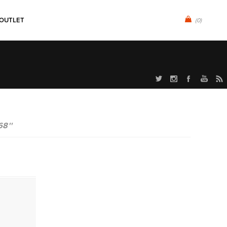
OUTLET
(0)
68