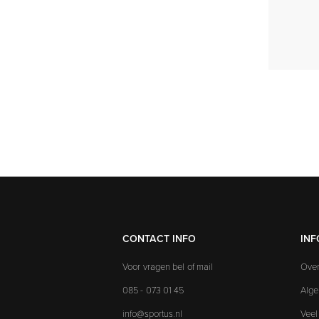
CONTACT INFO
INF
Voor vragen bel of mail
Over
085 - 073 01 45
Alg
info@sportus.nl
Veel