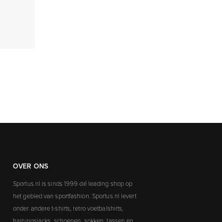
OVER ONS
Sportus.nl is sinds 1999 dé leading shop op
het gebied van sportfashion. Sportus.nl levert
onder andere t-shirts, retro voetbalshirts,
trainingsjacks, schoenen, sokken, tassen en