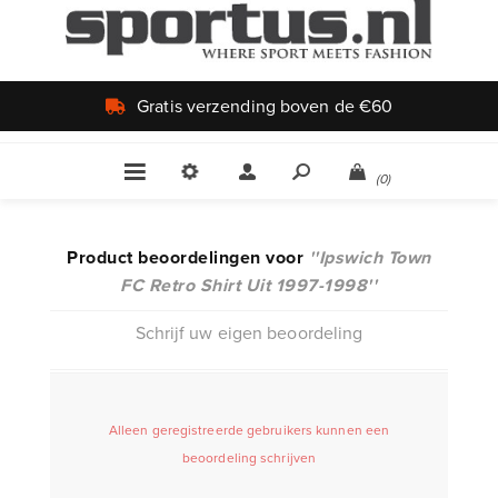
 boven de €60
Uniek aa
(0)
Product beoordelingen voor
Ipswich Town
FC Retro Shirt Uit 1997-1998
Schrijf uw eigen beoordeling
Alleen geregistreerde gebruikers kunnen een
beoordeling schrijven