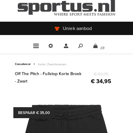
Uniek aanbod
(0)
Casualwear
>
Korte/ Zwembroeken
Off The Pitch - Fullstop Korte Broek
€ 69,95
€ 34,95
- Zwart
BESPAAR € 35,00