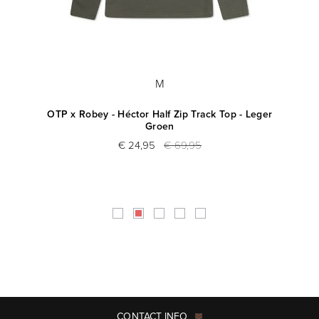
M
and
OTP x Robey - Héctor Half Zip Track Top - Leger
Groen
€ 24,95
€ 69,95
CONTACT INFO