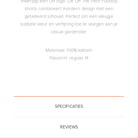
linkerpijp een Off logo. De Off The Pitch Fullstop
shorts combineert mordern design met een
getailleerd silhouet. Perfect om een vleugje
subtiele kleur en verfijning toe te voegen aan je
casual garderobe.
Materiaal: 100% katoen
Pasvorm: regular fit
SPECIFICATIES
REVIEWS