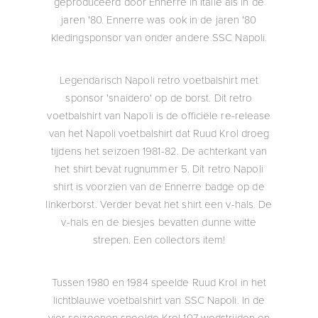
geproduceerd door Ennerre in Italië als in de
jaren '80. Ennerre was ook in de jaren '80
kledingsponsor van onder andere SSC Napoli.
Legendarisch Napoli retro voetbalshirt met
sponsor 'snaidero' op de borst. Dit retro
voetbalshirt van Napoli is de officiële re-release
van het Napoli voetbalshirt dat Ruud Krol droeg
tijdens het seizoen 1981-82. De achterkant van
het shirt bevat rugnummer 5. Dit retro Napoli
shirt is voorzien van de Ennerre badge op de
linkerborst. Verder bevat het shirt een v-hals. De
v-hals en de biesjes bevatten dunne witte
strepen. Een collectors item!
Tussen 1980 en 1984 speelde Ruud Krol in het
lichtblauwe voetbalshirt van SSC Napoli. In de
vier seizoenen speelde Krol 107 wedstrijden en