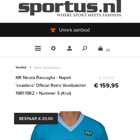
Uniek aanbod
(0)
Voetbal
>
Retro Voetbalshirts
NR Nicola Raccuglia - Napoli
€ 179,95
€ 159,95
'snaidero' Official Retro Voetbalshirt
1981-1982 + Nummer 5 (Krol)
BESPAAR € 20,00