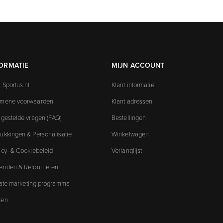
ORMATIE
MIJN ACCOUNT
 Sportus.nl
Klant informatie
emene voorwaarden
Klant adressen
 gestelde vragen (FAQ)
Bestellingen
ukkingen & Personalisatie
Winkelwagen
acy- & Cookiebeleid
Verlanglijst
enden & Retourneren
liate marketing programma
ken