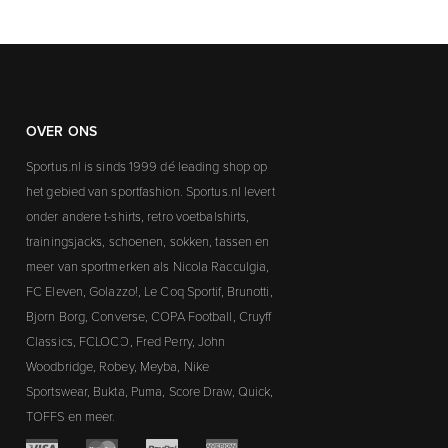
OVER ONS
Sportus.nl is sinds 1999 dé leading shop op
het gebied van sportfashion. Sportus.nl levert
onder andere t-shirts, retro voetbalshirts,
trainingsjacks, schoenen, sokken, tassen en
meer van sportmerken als Nicola Racculgia,
FC Eleven, Golazzo!, Le Coq Sportif, Brunotti,
Bjorn Borg, Converse, COPA Football, Cruyff
Classics, FCLOCO, Fred Perry, John
Woodbridge, Robey, Meyba, Nike
Sportswear, Bukta, Puma, Score Draw, Quick,
TOFFS en meer.