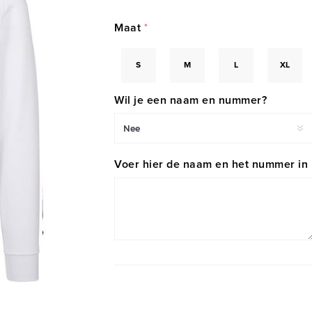
Maat
*
S
M
L
XL
Wil je een naam en nummer?
Voer hier de naam en het nummer in