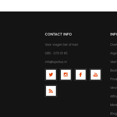
CONTACT INFO
INF
Voor vragen bel of mail
Over
085 - 073 01 45
Alg
info@sportus.nl
Veel
Bedr
Priv
Verz
Affi
Mer
Blog