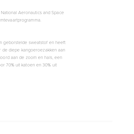
 National Aeronautics and Space
ruimtevaartprogramma.
en geborstelde sweatstof en heeft
voor de diepe kangoeroezakken aan
 boord aan de zoom en hals, een
or 70% uit katoen en 30% uit