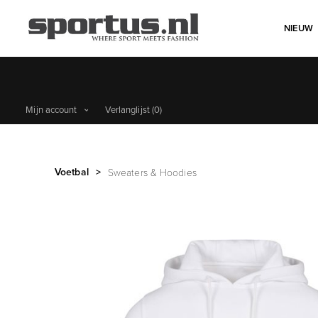
NIEUW
Mijn account
Verlanglijst
(0)
Voetbal
>
Sweaters & Hoodies