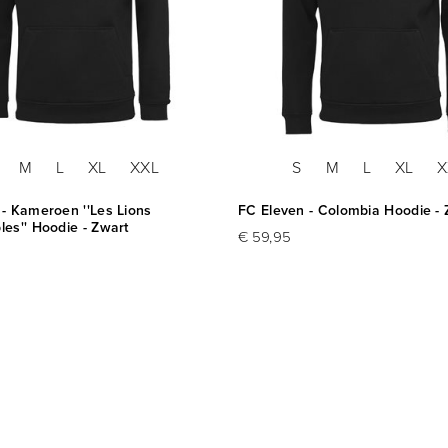
M
L
XL
XXL
S
M
L
XL
X
- Kameroen ''Les Lions
FC Eleven - Colombia Hoodie - 
es'' Hoodie - Zwart
€ 59,95