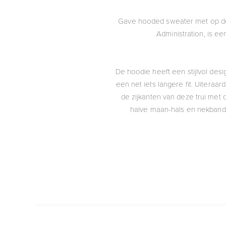
Gave hooded sweater met op de 
Administration, is e
De hoodie heeft een stijlvol des
een net iets langere fit. Uitera
de zijkanten van deze trui met
halve maan-hals en nekband 