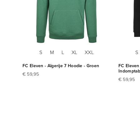
S
M
L
XL
XXL
S
FC Eleven - Algerije 7 Hoodie - Groen
FC Eleven 
Indomptabl
€ 59,95
€ 59,95