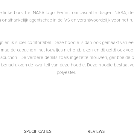
linkerborst het NASA logo. Perfect om casual te dragen. NASA, de
en onafhankelijk agentschap in de VS en verantwoordelijk voor het 
ign en is super comfortabel. Deze hoodie is dan ook gemaakt van e
ard mag de capuchon met touwtjes niet ontbreken en dit geldt ook 
 capuchon. De verdere details zoals ingezette mouwen, geribbelde
benadrukken de kwaliteit van deze hoodie. Deze hoodie bestaat vo
polyester.
SPECIFICATIES
REVIEWS