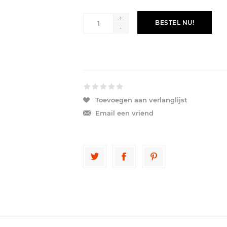
+
BESTEL NU!
-
Toevoegen aan verlanglijst
Email een vriend