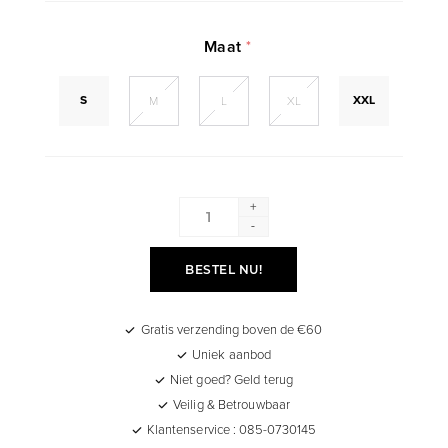
Maat
*
S
XXL
M
L
XL
+
-
BESTEL NU!
Gratis verzending boven de €60
Uniek aanbod
Niet goed? Geld terug
Veilig & Betrouwbaar
Klantenservice : 085-0730145