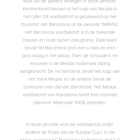
style als de spelers droegen in deze periode.
Kenmerkend hieraan is het logo van Meyba in
het cijfer. Dit voetbalshirt is gebaseerd op het
thuisshirt van Barcelona uit de periode 1989/92.
Het Barcelona voetbalshirt is in de bekende
blauwe en rode banen (blaugrana). Daarnaast
bevat het Barcelona shirt een v-hals en een
polo kraag in het blauw. Over de schouders en
mouwen is de Meyba trademark taping
aangebracht. De rechterborst bevat het logo van
het merk Meyba en de andere bevat de
contouren van dat van Barcelona. Het Meyba
voetbalshirt van Barcelona heeft een normale
pasvorm. Materiaal: 100% polyester.
In deze periode won de voetbalclub onder
andere de finale van de Europa Cup I. In de
finale versloeg FC Barcelona Sampdoria met 1-0