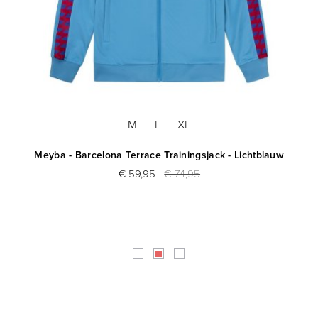
M
L
XL
Meyba - Barcelona Terrace Trainingsjack - Lichtblauw
€ 59,95
€ 74,95