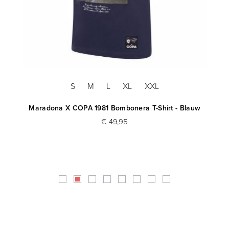
S
M
L
XL
XXL
rt
Maradona X COPA 1981 Bombonera T-Shirt - Blauw
€ 49,95