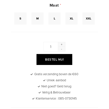
Maat
*
S
M
L
XL
XXL
+
-
BESTEL NU!
Gratis verzending boven de €60
Uniek aanbod
Niet goed? Geld terug
Veilig & Betrouwbaar
Klantenservice : 085-0730145