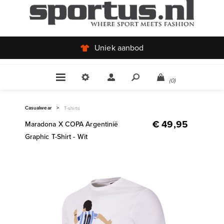
Uniek aanbod
(0)
Casualwear
>
T-shirts
€ 49,95
Maradona X COPA Argentinië
Graphic T-Shirt - Wit