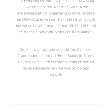
259 wedstrijden voor Napoli en daarin wist hij
115 keer te scoren. Naast de Serie A wist
Maradona met de Italiaanse club onder andere
de UEFA Cup te winnen. Het t-shirt is volledig in
het wit en bevat een ronde hals. Het t-shirt heeft
ee normale pasvorm. Materiaal: 100% katoen.
De print is ontworpen door James Campbell
Taylor onder het project 'From Stadio to Studio'.
Het design laat een historisch moment zien uit
de geschiedenis van het voetbal op een
filmposter.