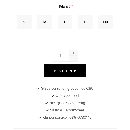
Maat
*
S
M
L
XL
XXL
+
-
BESTEL NU!
Gratis verzending boven de €60
Uniek aanbod
Niet goed? Geld terug
Veilig & Betrouwbaar
Klantenservice : 085-0730145