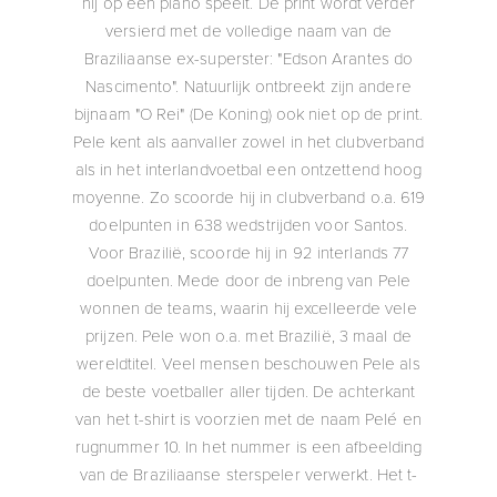
hij op een piano speelt. De print wordt verder
versierd met de volledige naam van de
Braziliaanse ex-superster: "Edson Arantes do
Nascimento". Natuurlijk ontbreekt zijn andere
bijnaam "O Rei" (De Koning) ook niet op de print.
Pele kent als aanvaller zowel in het clubverband
als in het interlandvoetbal een ontzettend hoog
moyenne. Zo scoorde hij in clubverband o.a. 619
doelpunten in 638 wedstrijden voor Santos.
Voor Brazilië, scoorde hij in 92 interlands 77
doelpunten. Mede door de inbreng van Pele
wonnen de teams, waarin hij excelleerde vele
prijzen. Pele won o.a. met Brazilië, 3 maal de
wereldtitel. Veel mensen beschouwen Pele als
de beste voetballer aller tijden. De achterkant
van het t-shirt is voorzien met de naam Pelé en
rugnummer 10. In het nummer is een afbeelding
van de Braziliaanse sterspeler verwerkt. Het t-