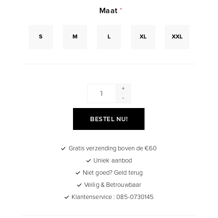
Maat
*
S
M
L
XL
XXL
+
-
BESTEL NU!
Gratis verzending boven de €60
Uniek aanbod
Niet goed? Geld terug
Veilig & Betrouwbaar
Klantenservice : 085-0730145