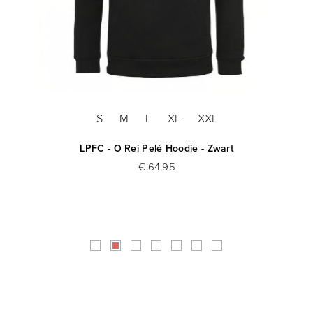
S
M
L
XL
XXL
ijs
LPFC - O Rei Pelé Hoodie - Zwart
€ 64,95