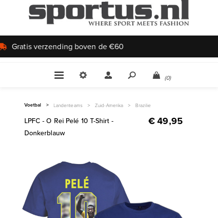
Uniek aanbod
(0)
Voetbal
>
Landenteams
>
Zuid-Amerika
>
Brazilie
€ 49,95
LPFC - O Rei Pelé 10 T-Shirt -
Donkerblauw