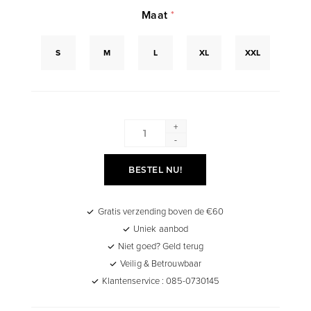
Maat
*
S
M
L
XL
XXL
+
-
BESTEL NU!
Gratis verzending boven de €60
Uniek aanbod
Niet goed? Geld terug
Veilig & Betrouwbaar
Klantenservice : 085-0730145