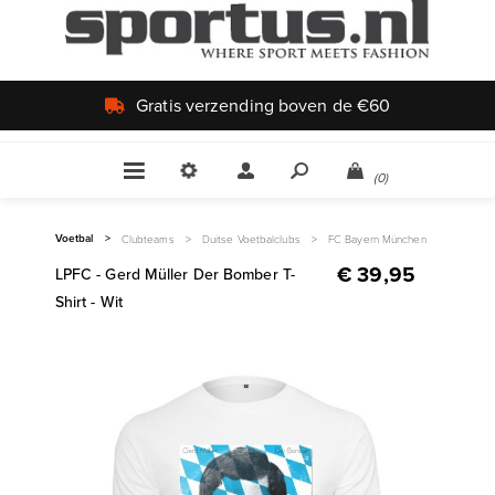
is verzending boven de €60
(0)
Voetbal
>
Clubteams
>
Duitse Voetbalclubs
>
FC Bayern München
€ 39,95
LPFC - Gerd Müller Der Bomber T-
Shirt - Wit