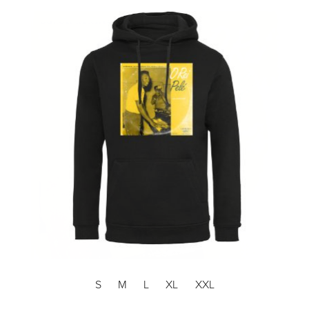
S
M
L
XL
XXL