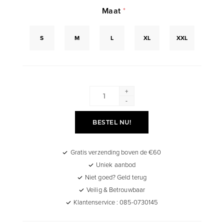
Maat
*
S
M
L
XL
XXL
+
-
BESTEL NU!
Gratis verzending boven de €60
Uniek aanbod
Niet goed? Geld terug
Veilig & Betrouwbaar
Klantenservice : 085-0730145