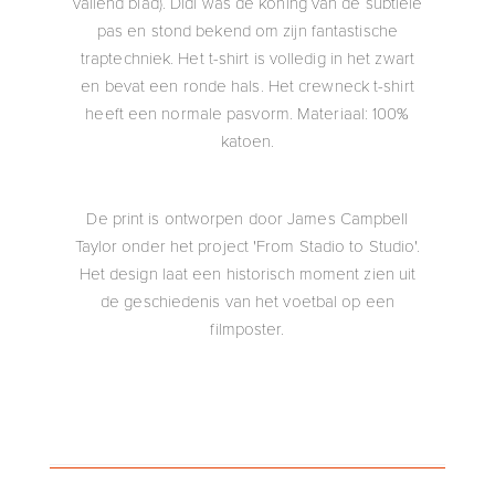
vallend blad). Didi was de koning van de subtiele
pas en stond bekend om zijn fantastische
traptechniek. Het t-shirt is volledig in het zwart
en bevat een ronde hals. Het crewneck t-shirt
heeft een normale pasvorm. Materiaal: 100%
katoen.
De print is ontworpen door James Campbell
Taylor onder het project 'From Stadio to Studio'.
Het design laat een historisch moment zien uit
de geschiedenis van het voetbal op een
filmposter.