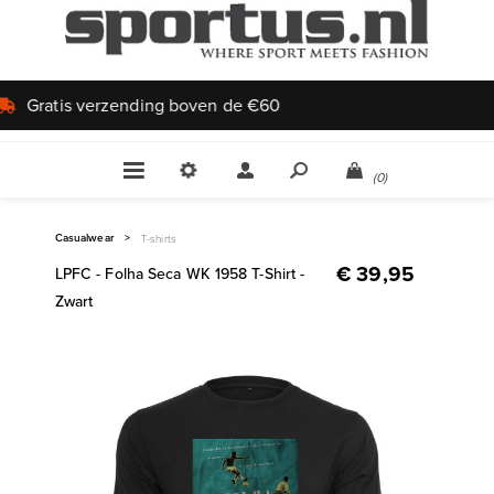
Uniek aanbod
(0)
Casualwear
>
T-shirts
€ 39,95
LPFC - Folha Seca WK 1958 T-Shirt -
Zwart