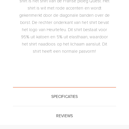
shirt is het shirt van de Franse ploeg Quest. Het
shirt is wit met rode accenten en wordt
gekenmerkt door de diagonale banden over de
borst. De rechter onderkant van het shirt bevat
het logo van Heurtefeu. Dit shirt bestaat voor
95% uit katoen en 5% uit elasthaan, waardoor
het shirt naadloos op het lichaam aansluit. Dit
shirt heeft een normale pasvorm!
SPECIFICATIES
REVIEWS