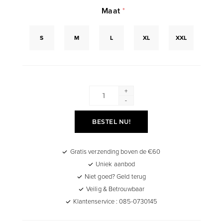
Maat
*
S
M
L
XL
XXL
+
-
BESTEL NU!
Gratis verzending boven de €60
Uniek aanbod
Niet goed? Geld terug
Veilig & Betrouwbaar
Klantenservice : 085-0730145