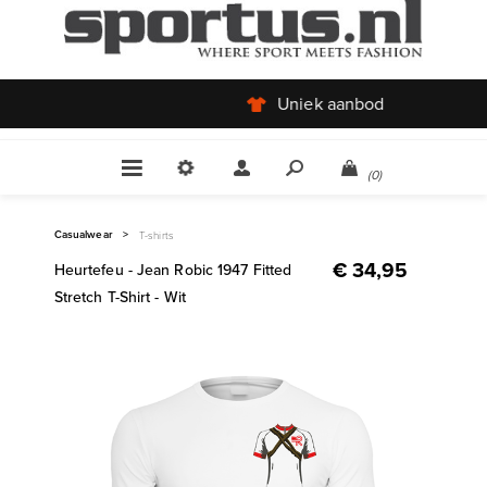
Uniek aanbod
(0)
Casualwear
>
T-shirts
€ 34,95
Heurtefeu - Jean Robic 1947 Fitted
Stretch T-Shirt - Wit