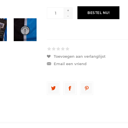
+
BESTEL NU!
-
Toevoegen aan verlanglijst
Email een vriend