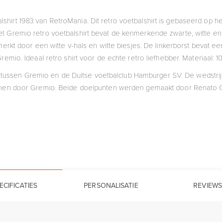
alshirt 1983 van RetroMania. Dit retro voetbalshirt is gebaseerd op h
et Gremio retro voetbalshirt bevat de kenmerkende zwarte, witte en
erkt door een witte v-hals en witte biesjes. De linkerborst bevat ee
remio. Ideaal retro shirt voor de echte retro liefhebber. Materiaal: 
 tussen Gremio en de Duitse voetbalclub Hamburger SV. De wedstrij
en door Gremio. Beide doelpunten werden gemaakt door Renato 
ECIFICATIES
PERSONALISATIE
REVIEWS