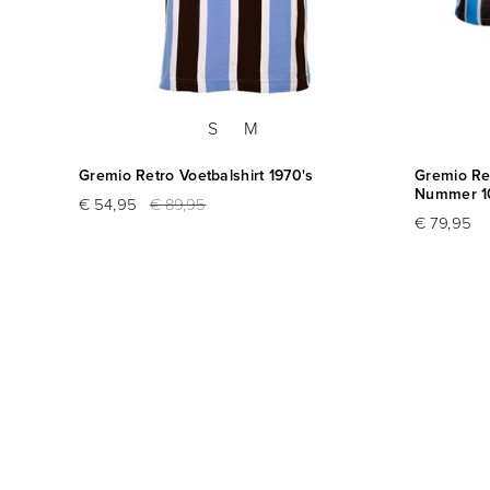
S
M
Gremio Retro Voetbalshirt 1970's
Gremio Ret
Nummer 1
€ 54,95
€ 89,95
€ 79,95