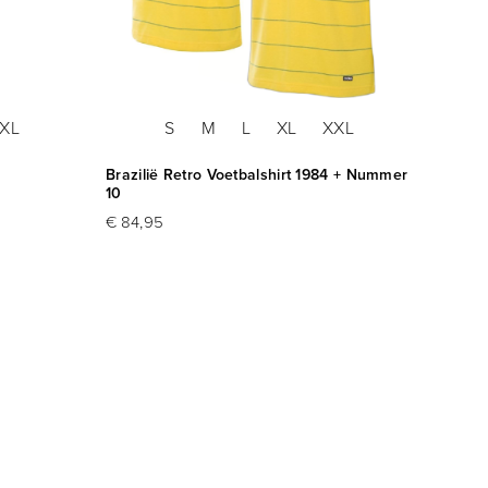
XL
S
M
L
XL
XXL
Brazilië Retro Voetbalshirt 1984 + Nummer
COPA F
10
Poster
€ 84,95
€ 44,