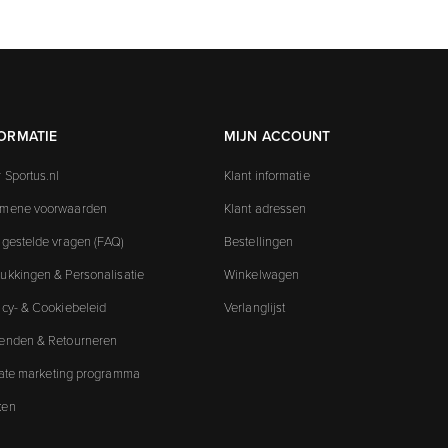
ORMATIE
MIJN ACCOUNT
 Sportus.nl
Klant informatie
emene voorwaarden
Klant adressen
 gestelde vragen (FAQ)
Bestellingen
ukkingen & Personalisatie
Winkelwagen
acy- & Cookiebeleid
Verlanglijst
enden & Retourneren
liate marketing programma
ken