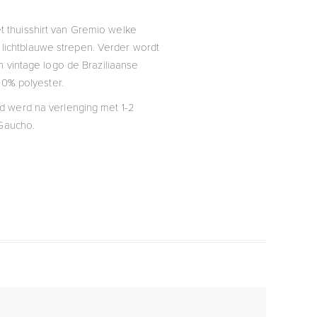
et thuisshirt van Gremio welke
 lichtblauwe strepen. Verder wordt
n vintage logo de Braziliaanse
100% polyester.
d werd na verlenging met 1-2
Gaucho.