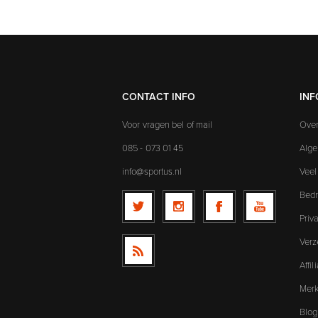
CONTACT INFO
INF
Voor vragen bel of mail
Over
085 - 073 01 45
Alg
info@sportus.nl
Veel
Bedr
Priv
Verz
Affi
Mer
Blog