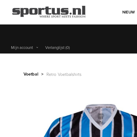
NIEUW
Mijn account
Verlanglijst
(0)
Voetbal
>
Retro Voetbalshirts