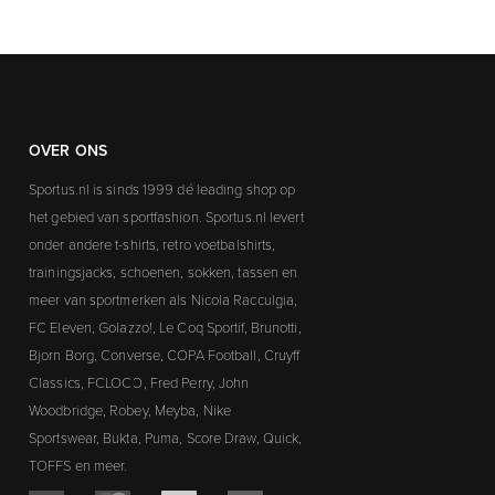
OVER ONS
Sportus.nl is sinds 1999 dé leading shop op
het gebied van sportfashion. Sportus.nl levert
onder andere t-shirts, retro voetbalshirts,
trainingsjacks, schoenen, sokken, tassen en
meer van sportmerken als Nicola Racculgia,
FC Eleven, Golazzo!, Le Coq Sportif, Brunotti,
Bjorn Borg, Converse, COPA Football, Cruyff
Classics, FCLOCO, Fred Perry, John
Woodbridge, Robey, Meyba, Nike
Sportswear, Bukta, Puma, Score Draw, Quick,
TOFFS en meer.