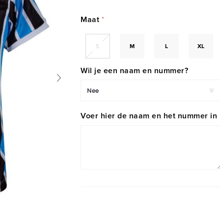
Maat
*
S
M
L
XL
Wil je een naam en nummer?
Voer hier de naam en het nummer in