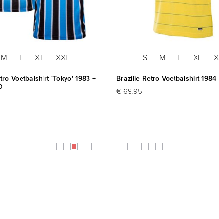
M
L
XL
XXL
S
M
L
XL
X
ro Voetbalshirt 'Tokyo' 1983 +
Brazilie Retro Voetbalshirt 1984
0
€ 69,95