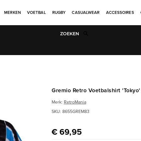
MERKEN
VOETBAL
RUGBY
CASUALWEAR
ACCESSOIRES
Uniek aanbod
Gremio Retro Voetbalshirt 'Tokyo
Merk:
RetroMania
SKU:
8655GREM83
€ 69,95