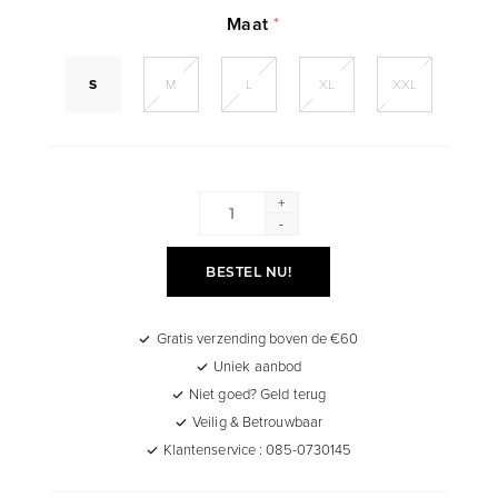
Maat
*
S
M
L
XL
XXL
+
-
BESTEL NU!
Gratis verzending boven de €60
Uniek aanbod
Niet goed? Geld terug
Veilig & Betrouwbaar
Klantenservice : 085-0730145