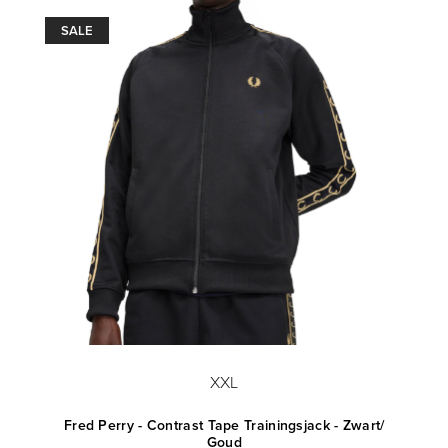
SALE
XXL
it
Fred Perry - Contrast Tape Trainingsjack - Zwart/
F
Goud