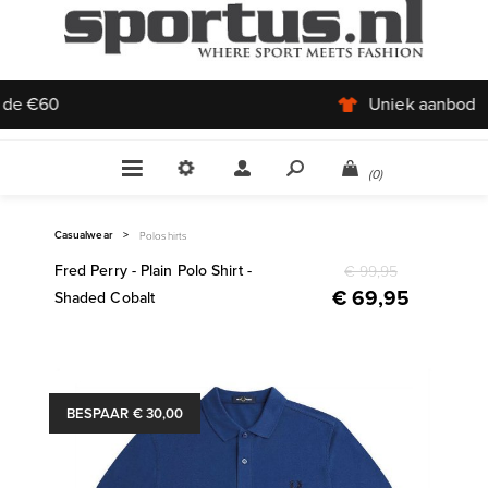
Uniek aanbod
(0)
Casualwear
>
Poloshirts
Fred Perry - Plain Polo Shirt -
€ 99,95
€ 69,95
Shaded Cobalt
BESPAAR € 30,00