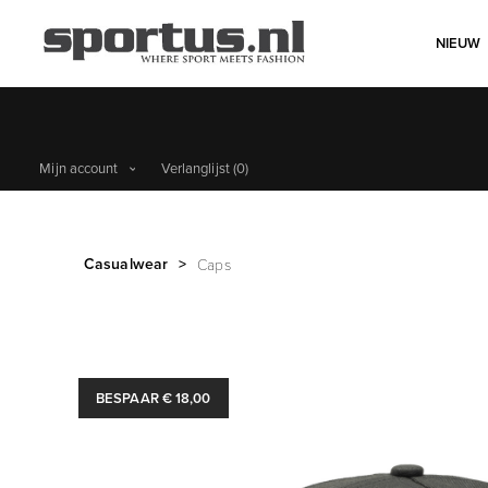
NIEUW
Mijn account
Verlanglijst
(0)
Casualwear
>
Caps
BESPAAR € 18,00