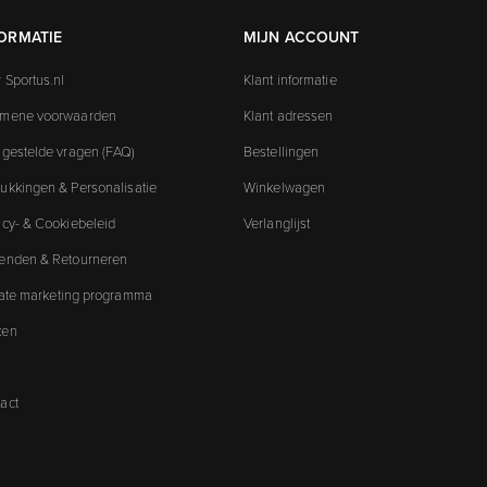
ORMATIE
MIJN ACCOUNT
 Sportus.nl
Klant informatie
emene voorwaarden
Klant adressen
 gestelde vragen (FAQ)
Bestellingen
ukkingen & Personalisatie
Winkelwagen
acy- & Cookiebeleid
Verlanglijst
enden & Retourneren
liate marketing programma
ken
act