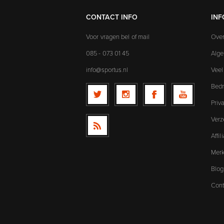
CONTACT INFO
INF
Voor vragen bel of mail
Over
085 - 073 01 45
Alg
info@sportus.nl
Veel
Bedr
Priv
Verz
Affi
Mer
Blog
Cont