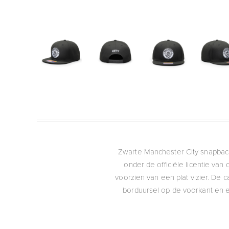
Zwarte Manchester City snapback
onder de officiële licentie van
voorzien van een plat vizier. De 
borduursel op de voorkant en 