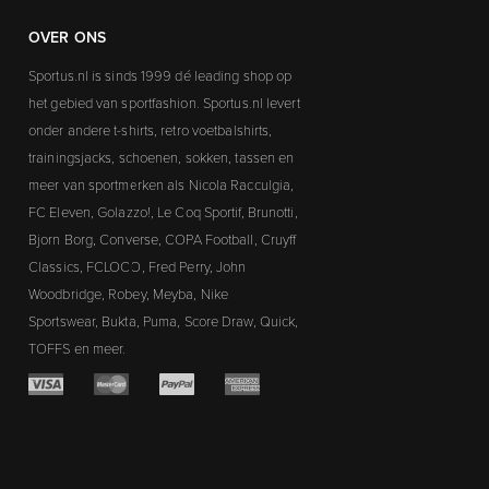
OVER ONS
Sportus.nl is sinds 1999 dé leading shop op
het gebied van sportfashion. Sportus.nl levert
onder andere t-shirts, retro voetbalshirts,
trainingsjacks, schoenen, sokken, tassen en
meer van sportmerken als Nicola Racculgia,
FC Eleven, Golazzo!, Le Coq Sportif, Brunotti,
Bjorn Borg, Converse, COPA Football, Cruyff
Classics, FCLOCO, Fred Perry, John
Woodbridge, Robey, Meyba, Nike
Sportswear, Bukta, Puma, Score Draw, Quick,
TOFFS en meer.