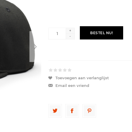
+
BESTEL NU!
-
Toevoegen aan verlanglijst
Email een vriend