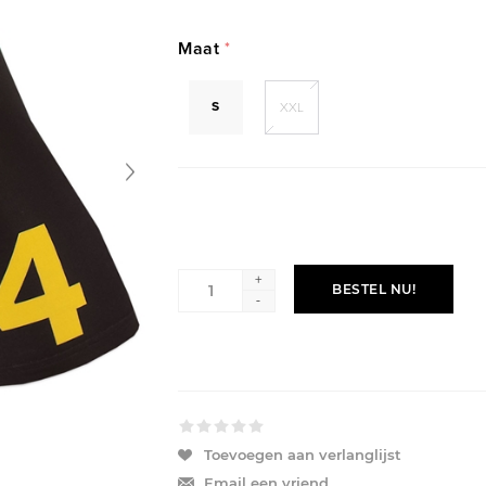
Maat
*
S
XXL
+
BESTEL NU!
-
Toevoegen aan verlanglijst
Email een vriend