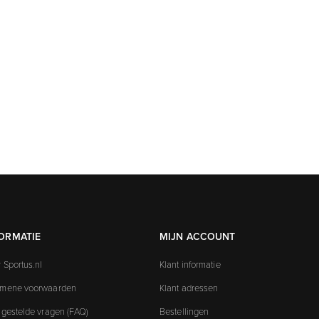
ORMATIE
MIJN ACCOUNT
 Sportus.nl
Klant informatie
emene voorwaarden
Klant adressen
 gestelde vragen (FAQ)
Bestellingen