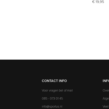
€ 19,95
CONTACT INFO
INF
Voor vragen bel of mail
Over
085 - 073 01 45
Alg
info@sportus.nl
Veel