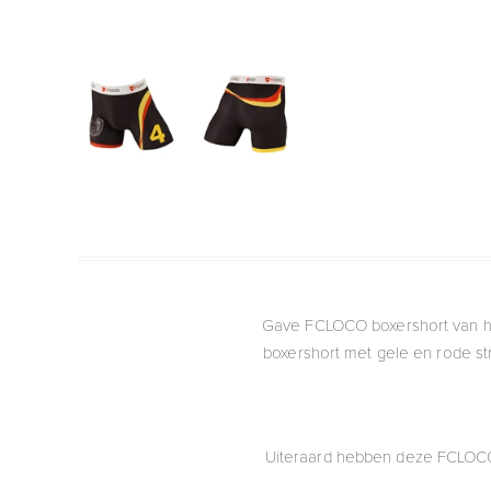
Gave FCLOCO boxershort van het 
boxershort met gele en rode st
Uiteraard hebben deze FCLOCO 