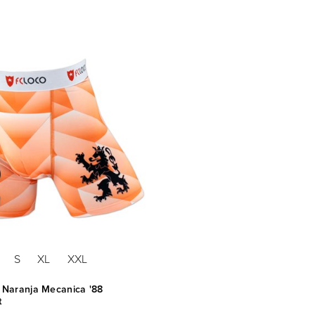
S
XL
XXL
Naranja Mecanica '88
t