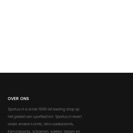
OVER ONS
Sportus.nl is sinds 1999 dé leading shop op
het gebied van sportfashion. Sportus.nl levert
onder andere t-shirts, retro voetbalshirts,
trainingsjacks, schoenen, sokken, tassen en