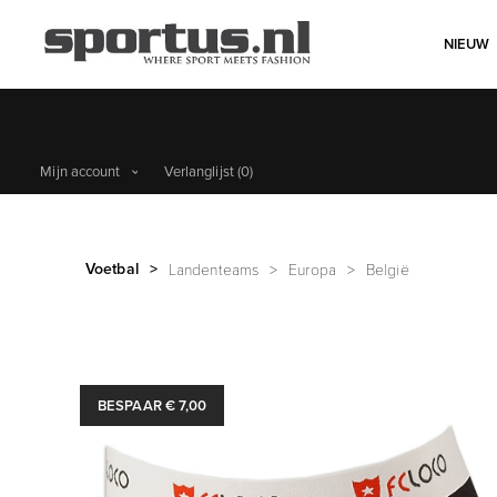
NIEUW
Mijn account
Verlanglijst
(0)
Voetbal
>
Landenteams
>
Europa
>
België
BESPAAR € 7,00