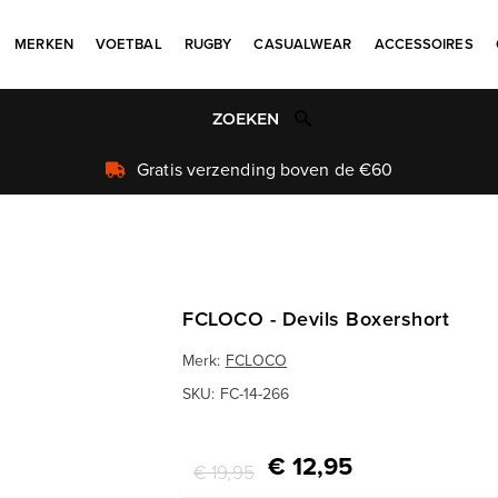
MERKEN
VOETBAL
RUGBY
CASUALWEAR
ACCESSOIRES
Uniek aanbod
FCLOCO - Devils Boxershort
Merk:
FCLOCO
SKU:
FC-14-266
€ 12,95
€ 19,95