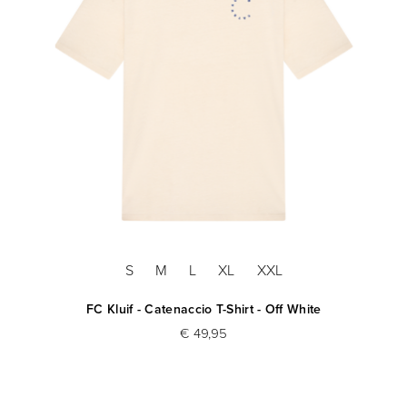
S
M
L
XL
XXL
FC Kluif - Catenaccio T-Shirt - Off White
€ 49,95