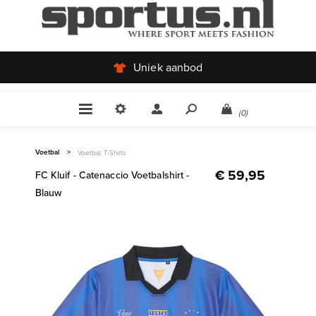
Uniek aanbod
(0)
Voetbal
>
Voetbal T-Shirts
€ 59,95
FC Kluif - Catenaccio Voetbalshirt -
Blauw