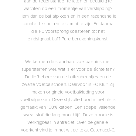
aan de tegenstander te laten en geduldig te
wachten op een momentje van verslapping?
Hem dan de bal afpikken en in een razendsnelle
counter te snel en te slim af te zijn. En daarna
die 1-0 voorsprong koesteren tot het
eindsignaal. Laf? Pure berekeningskunst!
We kennen de standaard voetbalshirts met
supersterren wel. Wat is er voor de échte fan?
De liefhebber van de buitenbeentjes en de
zwarte voetbalschoen. Daarvoor is FC Kluif. Zij
maken originele voetbalkleding voor
voetbalgekken. Deze stijlvolle hoodie met rits is
gemaakt van 100% katoen. Een soepel vallende
sweat stof die lang mooi blijft. Deze hoodie is
verkrijgbaar in antraciet. Over de gehele
voorkant vind je in het wit de tekst Catenacc1-0.