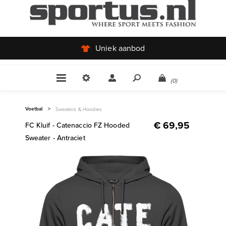
Uniek aanbod
(0)
Voetbal
>
Sweaters & Hoodies
€ 69,95
FC Kluif - Catenaccio FZ Hooded
Sweater - Antraciet