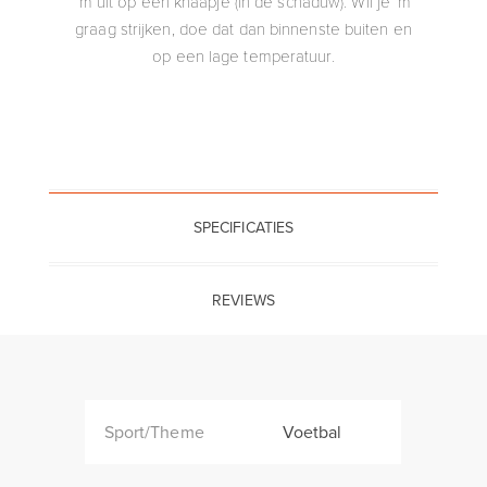
‘m uit op een knaapje (in de schaduw). Wil je ‘m
graag strijken, doe dat dan binnenste buiten en
op een lage temperatuur.
SPECIFICATIES
REVIEWS
Sport/Theme
Voetbal