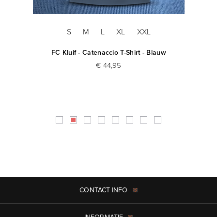
S
M
L
XL
XXL
FC Kluif - Catenaccio T-Shirt - Blauw
€ 44,95
CONTACT INFO