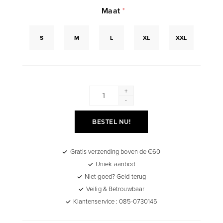
Maat
*
S
M
L
XL
XXL
+
-
BESTEL NU!
Gratis verzending boven de €60
Uniek aanbod
Niet goed? Geld terug
Veilig & Betrouwbaar
Klantenservice : 085-0730145