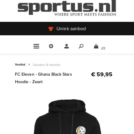
Uniek aanbod
(0)
Voetbal
>
Sweaters & Hoodies
€ 59,95
FC Eleven - Ghana Black Stars
Hoodie - Zwart