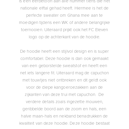
is een eerbetoon aan alle nummer tiens die het
nationale elftal gehad heeft. Hiermee is het de
perfecte sweater om Ghana mee aan te
moedigen tijdens een WK of andere belangrijke
toernooien. Uiteraard prijkt ook het FC Eleven
logo op de achterkant van de hoodie.
De hoodie heeft een stijlvol design en is super
comfortabel. Deze hoodie is dan ook gemaakt
van een geborstelde sweatstof en heeft een
net iets langere fit. Uiteraard mag de capuchon
met touwtjes niet ontbreken en dit geldt ook
voor de diepe kangoeroezakken aan de
zijkanten van deze trui met capuchon. De
verdere details zoals ingezette mouwen,
geribbelde boord aan de zoom en hals, een
halve maan-hals en nekband benadrukken de
kwaliteit van deze hoodie. Deze hoodie bestaat