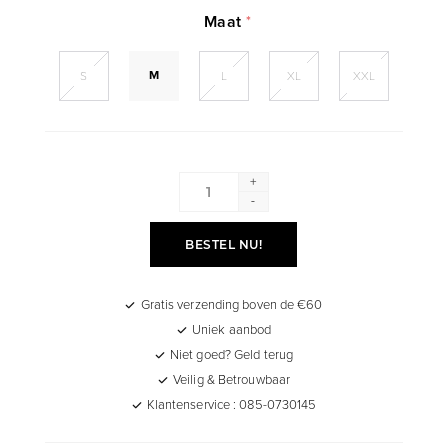
Maat
*
M
S
L
XL
XXL
+
-
BESTEL NU!
Gratis verzending boven de €60
Uniek aanbod
Niet goed? Geld terug
Veilig & Betrouwbaar
Klantenservice : 085-0730145