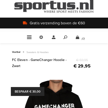
Gratis verzending boven de €60
(0)
Voetbal
>
Sweaters & Hoodies
FC Eleven - GameChanger Hoodie -
€ 59,95
€ 29,95
Zwart
BESPAAR € 30,00