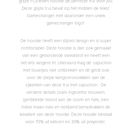
grijze FCEleven hoodie de perfecte trui voor jou.
Deze grijze trui bevat op het midden de tekst:
Gamechanger met daaronder een uniek
gamechanger logo!
De hoodie heeft een stijlvol design en is super
comfortabel. Deze hoodie is dan ook gemaakt
van een geborstelde sweatstof en heeft een
net iets langere fit. Uiteraard mag de capuchon
met touwtjes niet ontbreken en dit geldt ook
voor de diepe kangoeroezakken aan de
zijkanten van deze trui met capuchon. De
verdere details zoals ingezette mouwen,
geribbelde boord aan de zoom en hals, een
halve maan-hals en nekband benadrukken de
kwaliteit van deze hoodie. Deze hoodie bestaat
voor 70% uit katoen en 30% uit polyester.